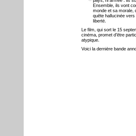
pays, ni armée : ils so
Ensemble, ils vont co
monde et sa morale, 
quête hallucinée vers l
liberté.
Le film, qui sort le 15 sept
cinéma, promet d’être parti
atypique.
Voici la dernière bande ann