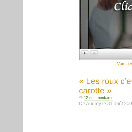
Voir la 
« Les roux c’e
carotte »
12 commentaires
De
Audrey
le
31 août 20