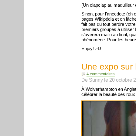
(Un clapclap au maquilleur q
Sinon, pour l’anecdote (eh 
pages Wikipédia et on lâche
fait pas du tout perdre votr
premiers groupes à utilise
s’avèrera malin au final, qu
phénomène. Pour les heureu
Enjoy! :-D
Une expo sur l
4 commentaires
De
Sunny
le
20 octobre 
À Wolverhampton en Anglete
célébrer la beauté des roux 