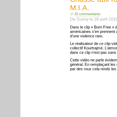
M.I.A.
33 commentaires
De
Sunny
le
28 avril 201
Dans le clip « Born Free » d
américaines s’en prennent a
d’une violence rare.
Le réalisateur de ce clip-
collectif Kourtrajmé. L’atmo
dans ce clip n’est pas sans
Cette vidéo ne parle évid
général. En remplaçant les c
par des roux cela rends les