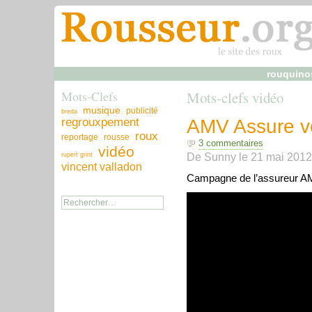
rouquino
Mots-Clefs
Mots-clefs vidéo
musique
publicité
breda
regrouxpement
AMV Assure v
roux
reportage
rousse
3 commentaires
vidéo
De
Sunny
le
21 mai 2012
rupert grint
vincent valladon
Campagne de l’assureur A