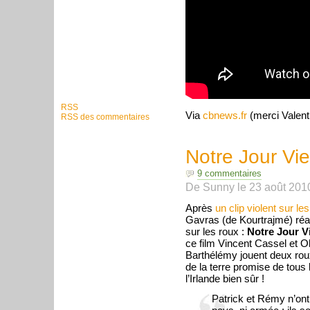
RSS
Via
cbnews.fr
(merci Valenti
RSS des commentaires
Notre Jour Vi
9 commentaires
De
Sunny
le
23 août 201
Après
un clip violent sur le
Gavras (de Kourtrajmé) réal
sur les roux :
Notre Jour V
ce film Vincent Cassel et Ol
Barthélémy jouent deux roux
de la terre promise de tous
l’Irlande bien sûr !
Patrick et Rémy n’ont 