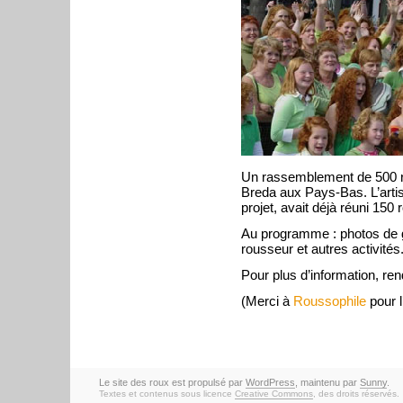
Un rassemblement de 500 ro
Breda aux Pays-Bas. L’artis
projet, avait déjà réuni 15
Au programme : photos de gr
rousseur et autres activités
Pour plus d’information, r
(Merci à
Roussophile
pour l
Le site des roux est propulsé par
WordPress
, maintenu par
Sunny
.
Textes et contenus sous licence
Creative Commons
, des droits réservés.