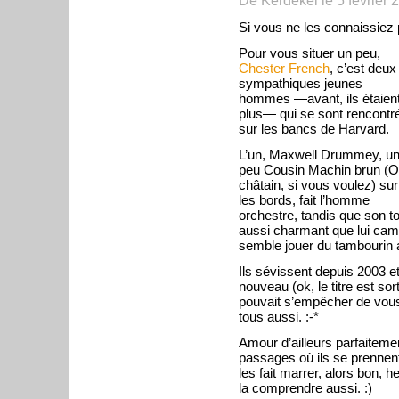
De
Kerdekel
le
5 février 
Si vous ne les connaissiez
Pour vous situer un peu,
Chester French
, c’est deux
sympathiques jeunes
hommes —avant, ils étaien
plus— qui se sont rencontr
sur les bancs de Harvard.
L’un, Maxwell Drummey, u
peu Cousin Machin brun (
O
châtain, si vous voulez) sur
les bords, fait l’homme
orchestre, tandis que son to
aussi charmant que lui cam
semble jouer du tambourin au
Ils sévissent depuis 2003 e
nouveau (ok, le titre est sor
pouvait s’empêcher de vous
tous aussi. :-*
Amour d’ailleurs parfaitemen
passages où ils se prennen
les fait marrer, alors bon, 
la comprendre aussi. :)