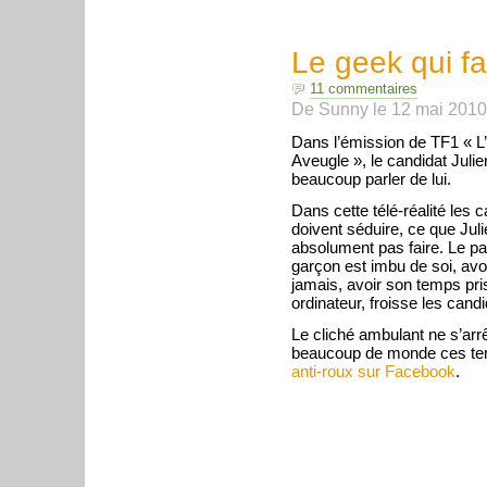
Le geek qui f
11 commentaires
De
Sunny
le
12 mai 2010
Dans l’émission de TF1 « 
Aveugle », le candidat Julien
beaucoup parler de lui.
Dans cette télé-réalité les 
doivent séduire, ce que Juli
absolument pas faire. Le p
garçon est imbu de soi, avo
jamais, avoir son temps pris
ordinateur, froisse les cand
Le cliché ambulant ne s’arr
beaucoup de monde ces temp
anti-roux sur Facebook
.