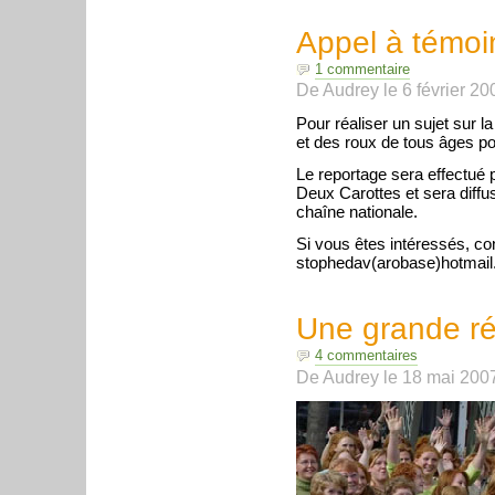
Appel à témoi
1 commentaire
De
Audrey
le
6 février 20
Pour réaliser un sujet sur l
et des roux de tous âges po
Le reportage sera effectué 
Deux Carottes et sera diffu
chaîne nationale.
Si vous êtes intéressés, co
stophedav(arobase)hotmail
Une grande ré
4 commentaires
De
Audrey
le
18 mai 200