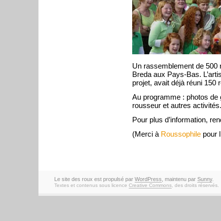
Un rassemblement de 500 ro
Breda aux Pays-Bas. L’artis
projet, avait déjà réuni 15
Au programme : photos de gr
rousseur et autres activités
Pour plus d’information, r
(Merci à
Roussophile
pour l
Le site des roux est propulsé par
WordPress
, maintenu par
Sunny
.
Textes et contenus sous licence
Creative Commons
, des droits réservés.