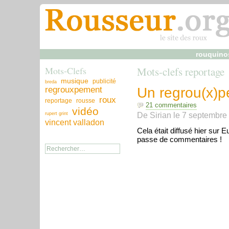
rouquino
Mots-Clefs
Mots-clefs reportage
musique
publicité
breda
regrouxpement
Un regrou(x)p
roux
reportage
rousse
21 commentaires
vidéo
De
Sirian
le
7 septembre
rupert grint
vincent valladon
Cela était diffusé hier sur 
passe de commentaires !