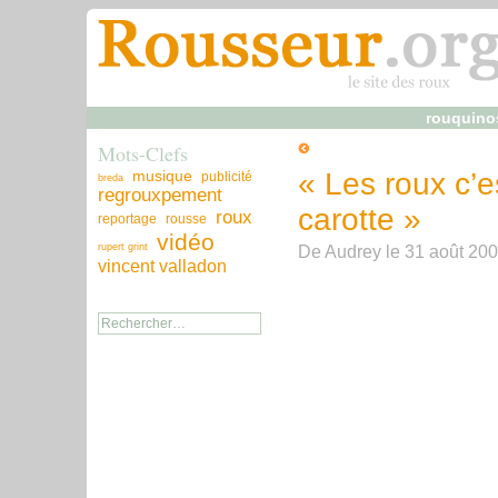
rouquino
Mots-Clefs
musique
« Les roux c’e
publicité
breda
regrouxpement
carotte »
roux
reportage
rousse
vidéo
De
Audrey
le
31 août 20
rupert grint
vincent valladon