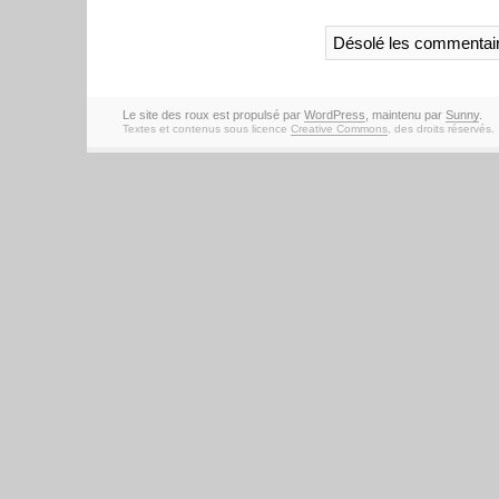
Désolé les commentair
Le site des roux est propulsé par
WordPress
, maintenu par
Sunny
.
Textes et contenus sous licence
Creative Commons
, des droits réservés.