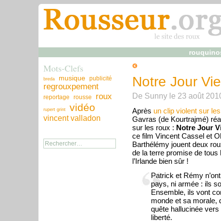
rouquino
Mots-Clefs
musique
Notre Jour Vi
publicité
breda
regrouxpement
De
Sunny
le
23 août 201
roux
reportage
rousse
vidéo
Après
un clip violent sur le
rupert grint
vincent valladon
Gavras (de Kourtrajmé) réal
sur les roux :
Notre Jour V
ce film Vincent Cassel et Ol
Barthélémy jouent deux roux
de la terre promise de tous
l’Irlande bien sûr !
Patrick et Rémy n’ont 
pays, ni armée : ils so
Ensemble, ils vont co
monde et sa morale, 
quête hallucinée vers l
liberté.