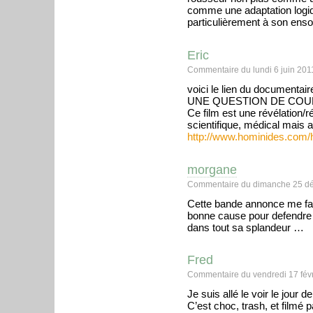
comme une adaptation logi
particulièrement à son enso
Eric
Commentaire du lundi 6 juin 201
voici le lien du documentaire
UNE QUESTION DE COU
Ce film est une révélation/r
scientifique, médical mais a
http://www.hominides.com/h
morgane
Commentaire du dimanche 25 dé
Cette bande annonce me fai
bonne cause pour defendre n
dans tout sa splandeur …
Fred
Commentaire du vendredi 17 févr
Je suis allé le voir le jour 
C’est choc, trash, et filmé 