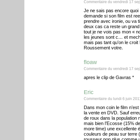
Commentaire du vendredi 17 se
Je ne sais pas encore quoi 
demande si son film est ree
prendre avec ironie, ou va ti
deux cas ca reste un grand c
tout je ne vois pas mon « n
les jeunes sont c… et mechan
mais pas tant qu’on le croit 
Roussement votre.
floaw
Commentaire du vendredi 17 se
apres le clip de Gavras *
Eric
Commentaire du lundi 6 juin 201
Dans mon coin le film n’est j
la vente en DVD. Sauf erreur
de roux dans la population n
mais bien l’Ecosse (15% de l
more time) une excellente ém
couleurs de peau sur terre (l
rousseur non plus comme un