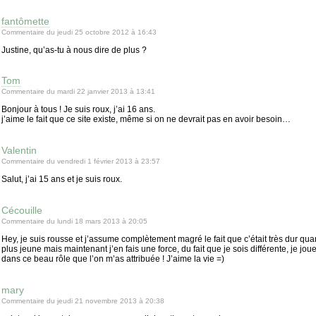
fantômette
Commentaire du jeudi 25 octobre 2012 à 16:43
Justine, qu’as-tu à nous dire de plus ?
Tom
Commentaire du mardi 22 janvier 2013 à 13:41
Bonjour à tous ! Je suis roux, j’ai 16 ans.
j’aime le fait que ce site existe, même si on ne devrait pas en avoir besoin…
Valentin
Commentaire du vendredi 1 février 2013 à 23:57
Salut, j’ai 15 ans et je suis roux.
Cécouille
Commentaire du lundi 18 mars 2013 à 20:05
Hey, je suis rousse et j’assume complètement magré le fait que c’était très dur quan
plus jeune mais maintenant j’en fais une force, du fait que je sois différente, je jou
dans ce beau rôle que l’on m’as attribuée ! J’aime la vie =)
mary
Commentaire du jeudi 21 novembre 2013 à 20:38