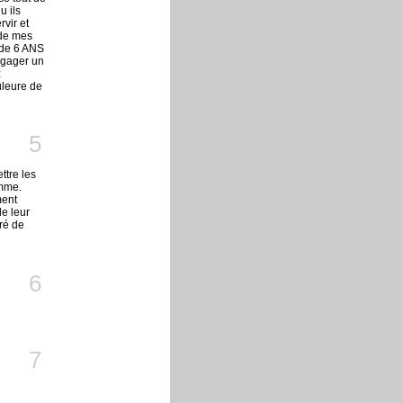
u ils
vir et
 de mes
 de 6 ANS
degager un
z
uleure de
5
ttre les
emme.
ment
de leur
éré de
6
7