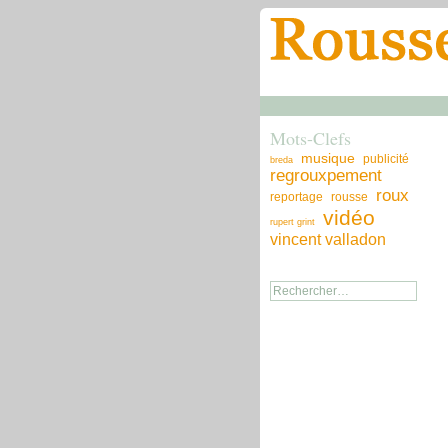
Mots-Clefs
musique
publicité
breda
regrouxpement
roux
reportage
rousse
vidéo
rupert grint
vincent valladon