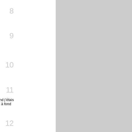
8
9
10
11
d j’étais
e à fond
12