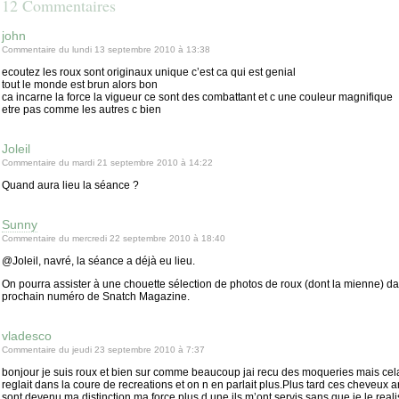
12 Commentaires
john
Commentaire du lundi 13 septembre 2010 à 13:38
ecoutez les roux sont originaux unique c’est ca qui est genial
tout le monde est brun alors bon
ca incarne la force la vigueur ce sont des combattant et c une couleur magnifique
etre pas comme les autres c bien
Joleil
Commentaire du mardi 21 septembre 2010 à 14:22
Quand aura lieu la séance ?
Sunny
Commentaire du mercredi 22 septembre 2010 à 18:40
@Joleil, navré, la séance a déjà eu lieu.
On pourra assister à une chouette sélection de photos de roux (dont la mienne) da
prochain numéro de Snatch Magazine.
vladesco
Commentaire du jeudi 23 septembre 2010 à 7:37
bonjour je suis roux et bien sur comme beaucoup jai recu des moqueries mais cel
reglait dans la coure de recreations et on n en parlait plus.Plus tard ces cheveux a
sont devenu ma distinction ma force plus d une ils m’ont servis sans que je le reali