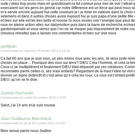
suite j’etais trop jeune mais en grandissant ce fut curieux pour moi de voir l’attrait q
exercaient sur les gens en genral car notre difference est un force qui peut nous ser
m’a servie encore aujourd hui.cette couleure je l ai mise en valeure dans le choix
vetemens et dans d autres choses aussi.Aujourd hui je suis papa d’une petite fille
et bien sur elle est tre tres belle et rousse.Si vous voulez voir l’energie que peut 
roux en pleine action allez sur dailymotion puis dans la barre de recherche ecrive
gardeimperiale et vous verrez que l’on ne se moque pas impunement de notre co
cheveux nhesitez pas a laisser vos commentaires et bien sur vive nous
petitjean
Commentaire du mercredi 15 février 2012 à 18:16
Ca fait 60 ans que je suis roux, un peu moins roux avec les ans. Je veux juste reme
choses en place… Pourquoi des roux sur terre? DIEU Créa l’homme, et créa la f
Ceux-ci se multiplièrent et finalement DIEU était dépassé par ces créatures. Com
reconnaitre parmi celles-ci, ses vrais enfants? Regardant de là-haut l’idée lui vint 
donner un signe distinctif et c’est ainsi qu’il créa les roux. Le roux est l’enfant préf
DIEU; qu’on se le dise.
Justine Dumoulin
Commentaire du mardi 16 octobre 2012 à 3:09
Salut, j’ai 14 ans et je suis rousse.
Jean-Guillaume Marchand
Commentaire du jeudi 25 octobre 2012 à 9:38
Bien venue parmi nous Justine