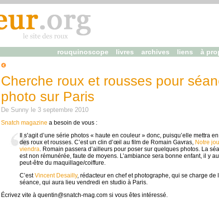
rouquinoscope
livres
archives
liens
à pro
Cherche roux et rousses pour séa
photo sur Paris
De
Sunny
le
3 septembre 2010
Snatch magazine
a besoin de vous :
Il s’agit d’une série photos « haute en couleur » donc, puisqu’elle mettra e
des roux et rousses. C’est un clin d’œil au film de Romain Gavras,
Notre jou
viendra
. Romain passera d’ailleurs pour poser sur quelques photos. La sé
est non rémunérée, faute de moyens. L’ambiance sera bonne enfant, il y au
peut-être du maquillage/coiffure.
C’est
Vincent Desailly
, rédacteur en chef et photographe, qui se charge de 
séance, qui aura lieu vendredi en studio à Paris.
Écrivez vite à
quentin@snatch-mag.com
si vous êtes intéressé.