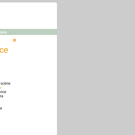
pos
nce
n scène
r
ance
ra
la