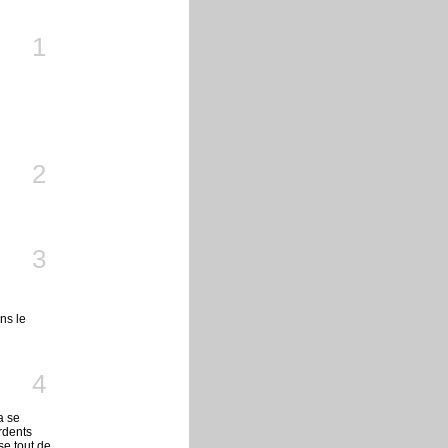
1
2
3
ns le
4
a se
rdents
se tout de