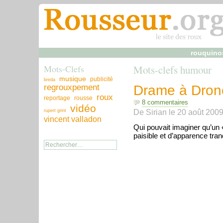
rouquino
Mots-Clefs
Mots-clefs humour
musique
publicité
breda
regrouxpement
Drame à Dron
roux
reportage
rousse
8 commentaires
vidéo
De
Sirian
le
20 août 200
rupert grint
vincent valladon
Qui pouvait imaginer qu’un «
paisible et d’apparence tranq