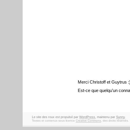
Merci Christoff et Guytrus :
Est-ce que quelqu’un conna
Le site des roux est propulsé par
WordPress
, maintenu par
Sunny
.
Textes et contenus sous licence
Creative Commons
, des droits réservés.