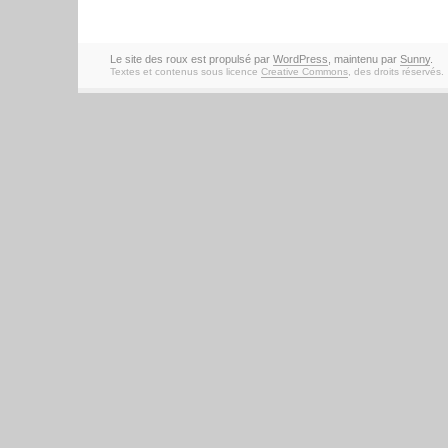
Le site des roux est propulsé par
WordPress
, maintenu par
Sunny
.
Textes et contenus sous licence
Creative Commons
, des droits réservés.