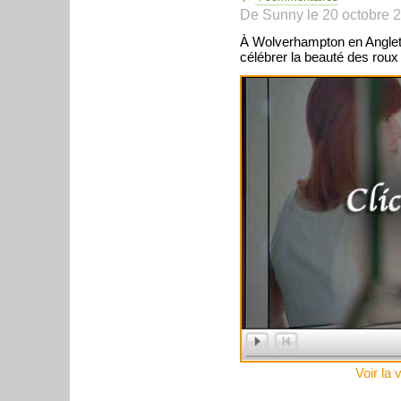
De
Sunny
le
20 octobre 
À Wolverhampton en Anglete
célébrer la beauté des roux 
Voir la 