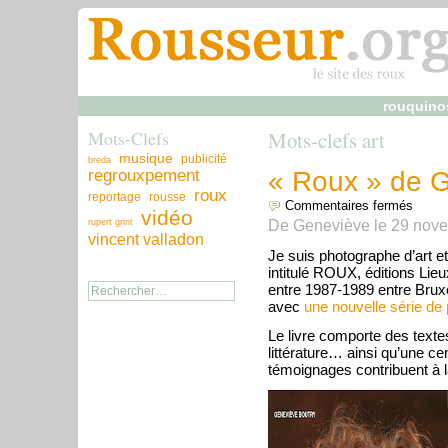
rouquino
Mots-Clefs
Mots-clefs art
musique
publicité
breda
regrouxpement
« Roux » de G
roux
reportage
rousse
sur «
Commentaires fermés
vidéo
De
Geneviève
le
29 nov
rupert grint
vincent valladon
Je suis photographe d’art et 
intitulé ROUX, éditions Lieu
entre 1987-1989 entre Bruxel
avec
une nouvelle série de 
Le livre comporte des textes
littérature… ainsi qu’une ce
témoignages contribuent à la