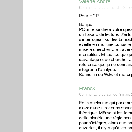
Valérie André
Commentaire du dimanche 25 fév
Pour HCR
Bonjour,
POur répondre à votre quest
un hasard de lecture. J’ai l
s’interrogeait sur les brimad
éveillé en moi une curiosit
mise à chercher… à travers la
mentalités. Et tout ce que j
davantage et de chercher à 
référence que je ne connaiss
intégrer à l’analyse.
Bonne fin de W.E. et merci
Franck
Commentaire du samedi 3 mars 
Enfin quelqu’un qui parle ou
d’avoir une « reconnaissance
théorique. Même si les femm
cette planète une règle non-éc
pour s’intégrer, alors que p
ouvertes, il n’y a qu’à les 