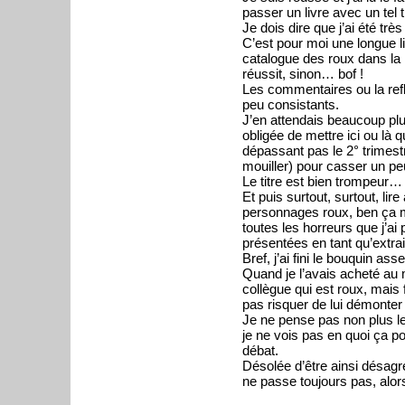
passer un livre avec un tel ti
Je dois dire que j’ai été tr
C’est pour moi une longue l
catalogue des roux dans la l
réussit, sinon… bof !
Les commentaires ou la refl
peu consistants.
J’en attendais beaucoup plus
obligée de mettre ici ou là 
dépassant pas le 2° trimest
mouiller) pour casser un peu l
Le titre est bien trompeur…
Et puis surtout, surtout, li
personnages roux, ben ça m
toutes les horreurs que j’ai
présentées en tant qu’extrai
Bref, j’ai fini le bouquin a
Quand je l’avais acheté au m
collègue qui est roux, mais 
pas risquer de lui démonter 
Je ne pense pas non plus le
je ne vois pas en quoi ça po
débat.
Désolée d’être ainsi désag
ne passe toujours pas, alors i