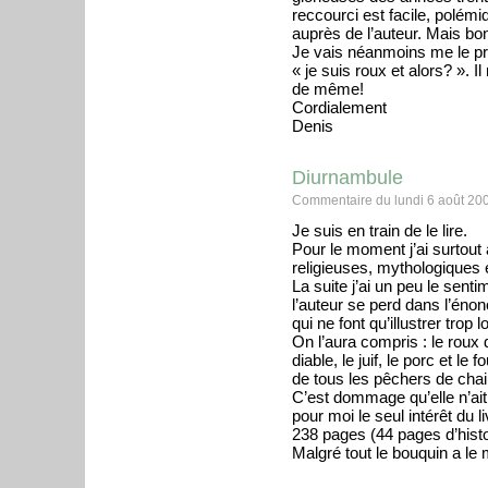
reccourci est facile, polémi
auprès de l’auteur. Mais bon
Je vais néanmoins me le proc
« je suis roux et alors? ». I
de même!
Cordialement
Denis
Diurnambule
Commentaire du lundi 6 août 20
Je suis en train de le lire.
Pour le moment j’ai surtout 
religieuses, mythologiques
La suite j’ai un peu le senti
l’auteur se perd dans l’éno
qui ne font qu’illustrer tro
On l’aura compris : le roux 
diable, le juif, le porc et l
de tous les pêchers de chair
C’est dommage qu’elle n’ait
pour moi le seul intérêt du 
238 pages (44 pages d’histo
Malgré tout le bouquin a le m