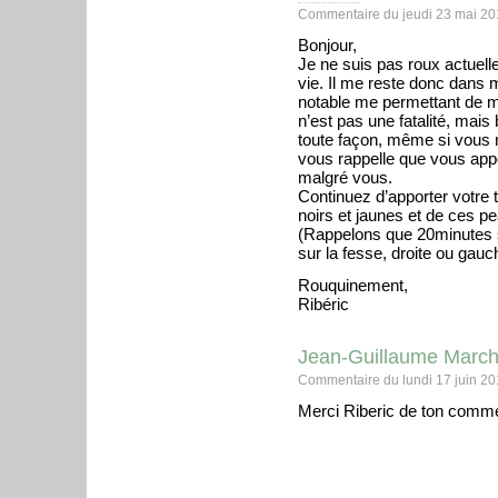
Commentaire du jeudi 23 mai 20
Bonjour,
Je ne suis pas roux actuell
vie. Il me reste donc dans
notable me permettant de m
n’est pas une fatalité, mais 
toute façon, même si vous n
vous rappelle que vous ap
malgré vous.
Continuez d’apporter votre
noirs et jaunes et de ces p
(Rappelons que 20minutes so
sur la fesse, droite ou gauc
Rouquinement,
Ribéric
Jean-Guillaume Marc
Commentaire du lundi 17 juin 20
Merci Riberic de ton comme