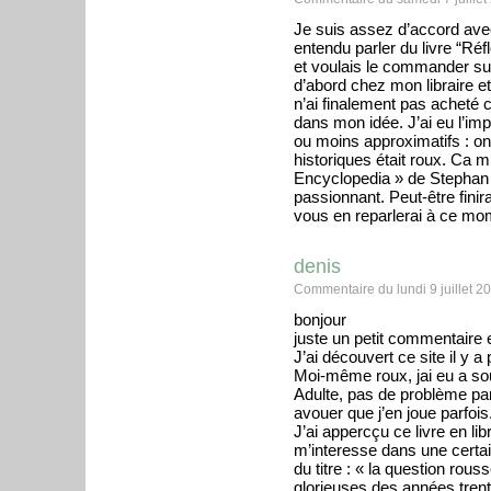
Je suis assez d’accord avec
entendu parler du livre “Réf
et voulais le commander sur
d’abord chez mon libraire et
n’ai finalement pas acheté ce
dans mon idée. J’ai eu l’im
ou moins approximatifs : on
historiques était roux. Ca m
Encyclopedia » de Stephan 
passionnant. Peut-être finira
vous en reparlerai à ce mom
denis
Commentaire du lundi 9 juillet 2
bonjour
juste un petit commentaire
J’ai découvert ce site il y a
Moi-même roux, jai eu a sou
Adulte, pas de problème par
avouer que j’en joue parfois
J’ai appercçu ce livre en libra
m’interesse dans une certa
du titre : « la question rou
glorieuses des années trente