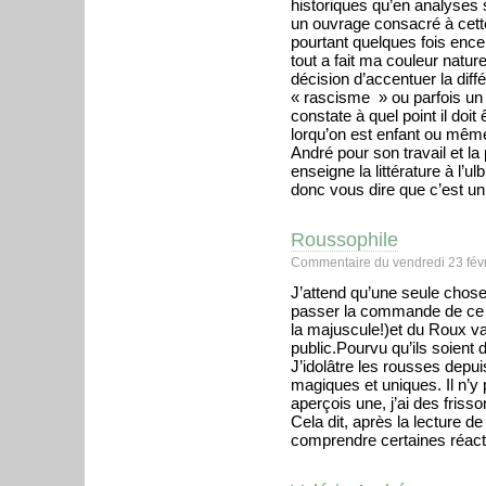
historiques qu’en analyses s
un ouvrage consacré à cette
pourtant quelques fois ence
tout a fait ma couleur naturel
décision d’accentuer la dif
« rascisme » ou parfois un
constate à quel point il doit
lorqu’on est enfant ou même 
André pour son travail et la 
enseigne la littérature à l’u
donc vous dire que c’est un 
Roussophile
Commentaire du vendredi 23 févr
J’attend qu’une seule chose
passer la commande de ce f
la majuscule!)et du Roux va
public.Pourvu qu’ils soient de
J’idolâtre les rousses depui
magiques et uniques. Il n’y
aperçois une, j’ai des frisso
Cela dit, après la lecture de
comprendre certaines réac