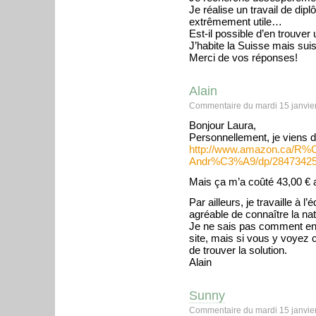
Je réalise un travail de dip
extrêmement utile…
Est-il possible d’en trouver
J’habite la Suisse mais suis
Merci de vos réponses!
Alain
Commentaire du mardi 15 janvie
Bonjour Laura,
Personnellement, je viens de 
http://www.amazon.ca/R%C
Andr%C3%A9/dp/2847342
Mais ça m’a coûté 43,00 € a
Par ailleurs, je travaille à l’
agréable de connaître la natu
Je ne sais pas comment entr
site, mais si vous y voyez 
de trouver la solution.
Alain
Sunny
Commentaire du mardi 15 janvie