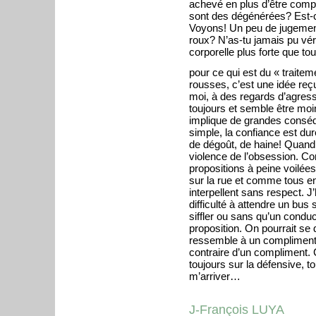
achevé en plus d’être comp
sont des dégénérées? Est-c
Voyons! Un peu de jugement
roux? N’as-tu jamais pu véri
corporelle plus forte que to
pour ce qui est du « traite
rousses, c’est une idée reçu
moi, à des regards d’agress
toujours et semble être moin
implique de grandes conséqu
simple, la confiance est dure
de dégoût, de haine! Quand c
violence de l’obsession. C
propositions à peine voilée
sur la rue et comme tous en
interpellent sans respect. J’ha
difficulté à attendre un bus
siffler ou sans qu’un condu
proposition. On pourrait se
ressemble à un compliment en
contraire d’un compliment. 
toujours sur la défensive, to
m’arriver…
J-François LUYA