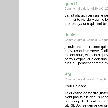
quent1
Commentaire du lundi 20 août 2
ca fait plaisir, j’pensais le 
« minorité visible » qui ne
croire quya une qd mm! biz a
donie
Commentaire du samedi 25 août
je suis une non rousse qui a
cheveux et leur rarete. D’ai
etaient roux, et je dis a qui
parfois expliquer a certains
filles qui pensent comme moi
Ani
Commentaire du mardi 11 septe
Pour Delgado,
Ta question démontre juste
n’ont pas faiblis depuis l’é
beaucoup de difficultés à c
SÉRIEUX, se demander si les