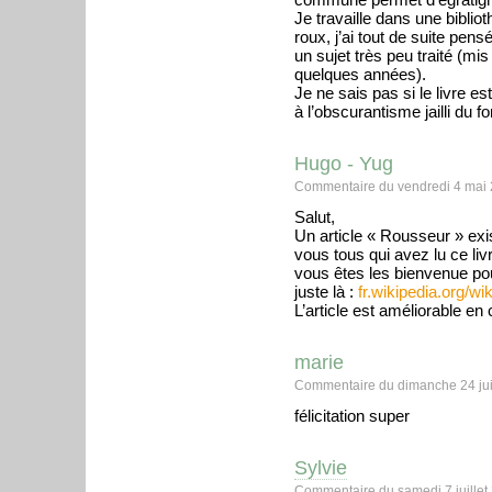
Je travaille dans une bibliot
roux, j’ai tout de suite pen
un sujet très peu traité (mis
quelques années).
Je ne sais pas si le livre es
à l’obscurantisme jailli du fo
Hugo - Yug
Commentaire du vendredi 4 mai 
Salut,
Un article « Rousseur » exi
vous tous qui avez lu ce li
vous êtes les bienvenue pour 
juste là :
fr.wikipedia.org/w
L’article est améliorable en c
marie
Commentaire du dimanche 24 jui
félicitation super
Sylvie
Commentaire du samedi 7 juillet