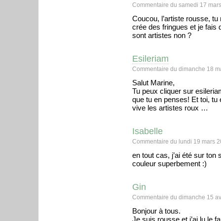
Commentaire du samedi 17 mars
Coucou, l’artiste rousse, tu 
crée des fringues et je fais
sont artistes non ?
Esileriam
Commentaire du dimanche 18 ma
Salut Marine,
Tu peux cliquer sur esileria
que tu en penses! Et toi, tu
vive les artistes roux …
Isabelle
Commentaire du lundi 19 mars 2
en tout cas, j’ai été sur ton 
couleur superbement :)
Gin
Commentaire du dimanche 15 avr
Bonjour à tous.
Je suis rousse et j’ai lu le 