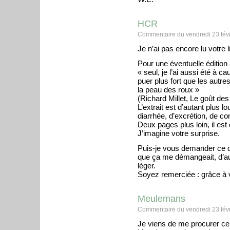
HCR
Commentaire du vendredi 23 févr
Je n’ai pas encore lu votre l
Pour une éventuelle édition 
« seul, je l’ai aussi été à
puer plus fort que les autre
la peau des roux »
(Richard Millet, Le goût de
L’extrait est d’autant plus l
diarrhée, d’excrétion, de con
Deux pages plus loin, il es
J’imagine votre surprise.
Puis-je vous demander ce qu
que ça me démangeait, d’aut
léger.
Soyez remerciée : grâce à v
Meulemans
Commentaire du vendredi 23 févr
Je viens de me procurer ce 