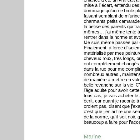
mise à l’ écart, entendu des
dommage qu’on ne brûle plu
faisant semblant de m’urin
charmants petits camarades 
la bêtise des parents qui tr
mômes… j’ai même tenté à 1
rentrer dans la norme et avo
!Je suis même passée par 
Finalement, à force d’isole
matérialisé par mes peinture
cheveux roux, très longs, on
ont complètement changés 
dans la rue pour me complim
nombreux autres , maintena
de manière à mettre en vale
belle revanche sur la vie .C
l’âge adulte pour avoir cett
tous cas, je vais acheter le
écrit, car quant je raconte 
croient pas, disent que j’ex
c’est que j’en ai tiré une sen
de la norme, qu’il soit noir
beaucoup a faire pour l’acc
Marine