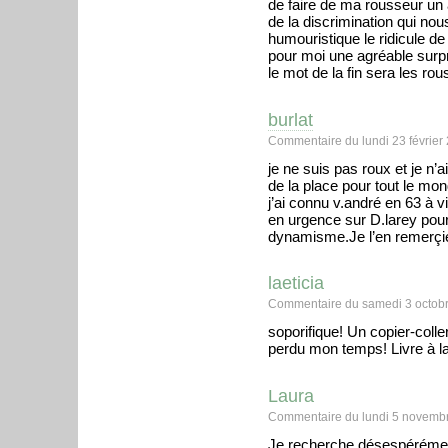
de faire de ma rousseur un at
de la discrimination qui nous
humouristique le ridicule de
pour moi une agréable surpr
le mot de la fin sera les 
burlat
Commentaire du lundi 23 février
je ne suis pas roux et je n’ai
de la place pour tout le mon
j’ai connu v.andré en 63 à vi
en urgence sur D.larey pour 
dynamisme.Je l’en remerçi
laeticia
Commentaire du samedi 3 octobr
soporifique! Un copier-coller d
perdu mon temps! Livre à la
Laura
Commentaire du lundi 5 novembr
Je recherche désespérément 