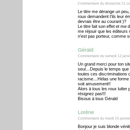
Commentaire du dimanche 21 oc
Le titre me dérange un peu,
roux demandent t’ils leur é
devrais être au courant )?
Le titre fait son effet et me
me réjouir que les éditeurs n
n’est pas porteur, comme suj
Gérald
Commentaire du samedi 12 janvi
Un grand merci pour ton site
seul…Depuis le temps que j
toutes ces discriminations 
racisme…Hélas une forme de 
soit amusement!!
Alors à tous les roux lutter
résignez pas!!!
Bisous à tous Gérald
Lorène
Commentaire du mardi 15 janvie
Bonjour je suis blonde véni