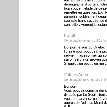
aux autres qui ne supportera
dérangeante, il porte à notre
trop souvent éludé de ce pro
remettre en question. EXTRA,
pamphlet subtilement déguisé
souhaite franc succès, ce d
conseille vivement la lecture
Karell
Commentaire du mercredi 21 févr
Bonjour, je suis du Québec
librairie pour pouvoir me p
servie, m’as informer qu’auc
savoir s’il y a un moyen q
Si quelqu’un peut bien me c
Valérie André
Commentaire du vendredi 23 févr
Bonsoir,
Vous pouvez commander ce l
diffusée par Le Seuil. Norma
vous ne parvenez pas à vous
auprès de l’éditeur. Merci d
W.E.