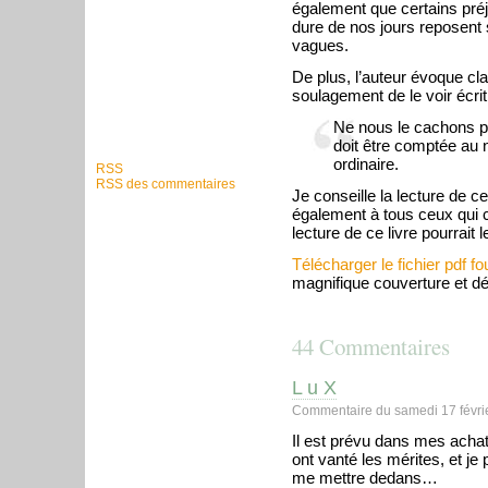
également que certains préj
dure de nos jours reposent 
vagues.
De plus, l’auteur évoque cl
soulagement de le voir écrit 
Ne nous le cachons pa
doit être comptée au
ordinaire.
RSS
RSS des commentaires
Je conseille la lecture de 
également à tous ceux qui co
lecture de ce livre pourrait 
Télécharger le fichier pdf fou
magnifique couverture et dé
44 Commentaires
L u X
Commentaire du samedi 17 févri
Il est prévu dans mes achat
ont vanté les mérites, et je p
me mettre dedans…