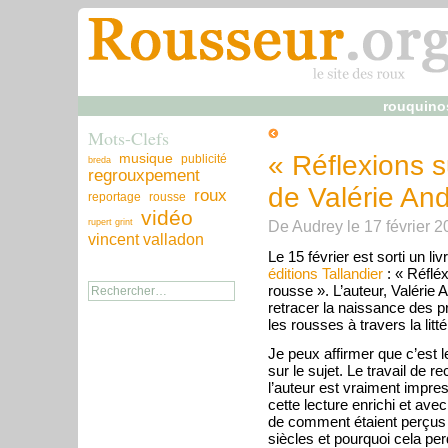
rouquino
Mots-Clefs
musique
« Réflexions s
publicité
breda
regrouxpement
de Valérie An
roux
reportage
rousse
vidéo
De
Audrey
le
17 février 
rupert grint
vincent valladon
Le 15 février est sorti un l
éditions Tallandier
: « Réfléx
rousse ». L’auteur, Valérie 
retracer la naissance des pr
les rousses à travers la litté
Je peux affirmer que c’est l
sur le sujet. Le travail de r
l’auteur est vraiment impre
cette lecture enrichi et ave
de comment étaient perçus l
siècles et pourquoi cela pe