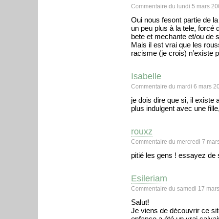
Commentaire du lundi 5 mars 20
Oui nous fesont partie de la
un peu plus à la tele, forcé 
bete et mechante et/ou de s
Mais il est vrai que les rou
racisme (je crois) n’existe p
Isabelle
Commentaire du mardi 6 mars 20
je dois dire que si, il exist
plus indulgent avec une fill
rouxz
Commentaire du mercredi 7 mars
pitié les gens ! essayez de
Esileriam
Commentaire du samedi 17 mars
Salut!
Je viens de découvrir ce si
enfance a été un vrai calvai