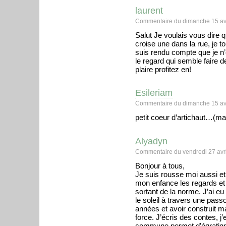
laurent
Commentaire du dimanche 15 avr
Salut Je voulais vous dire q
croise une dans la rue, je 
suis rendu compte que je n’e
le regard qui semble faire 
plaire profitez en!
Esileriam
Commentaire du dimanche 15 avr
petit coeur d’artichaut…(mais 
Alyadyn
Commentaire du vendredi 27 avri
Bonjour à tous,
Je suis rousse moi aussi et
mon enfance les regards et 
sortant de la norme. J’ai eu 
le soleil à travers une pass
années et avoir construit ma
force. J’écris des contes, 
commune permet d’égratigne