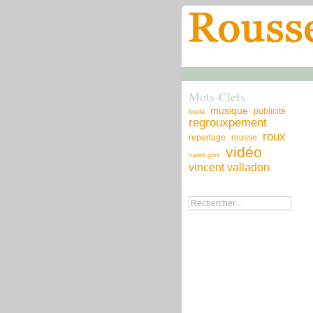
Mots-Clefs
musique
publicité
breda
regrouxpement
roux
reportage
rousse
vidéo
rupert grint
vincent valladon