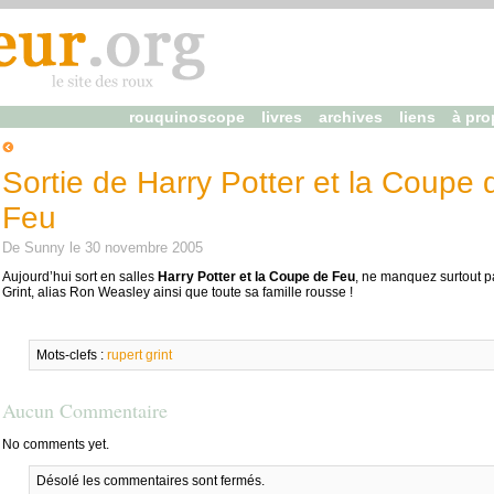
rouquinoscope
livres
archives
liens
à pro
Sortie de Harry Potter et la Coupe 
Feu
De
Sunny
le
30 novembre 2005
Aujourd’hui sort en salles
Harry Potter et la Coupe de Feu
, ne manquez surtout p
Grint, alias Ron Weasley ainsi que toute sa famille rousse !
Mots-clefs :
rupert grint
Aucun Commentaire
No comments yet.
Désolé les commentaires sont fermés.