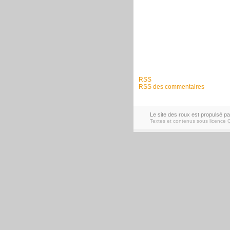
RSS
RSS des commentaires
Le site des roux est propulsé p
Textes et contenus sous licence