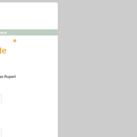
pos
de
as Rupert