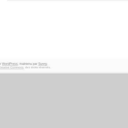
ar
WordPress
, maintenu par
Sunny
.
Creative Commons
, des droits réservés.