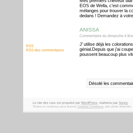
Mes premiers cheveux blanc
EOS de Wella, c’est comme 
mélanges pour trouver la co
dedans ! Demandez à votre c
ANISSA
Commentaire du dimanche 4 févr
J’ utilise déjà les colorati
RSS
génial.Depuis que j’ai coup
RSS des commentaires
poussent beaucoup plus vit
Désolé les commentair
Le site des roux est propulsé par
WordPress
, maintenu par
Sunny
.
Textes et contenus sous licence
Creative Commons
, des droits réservés.