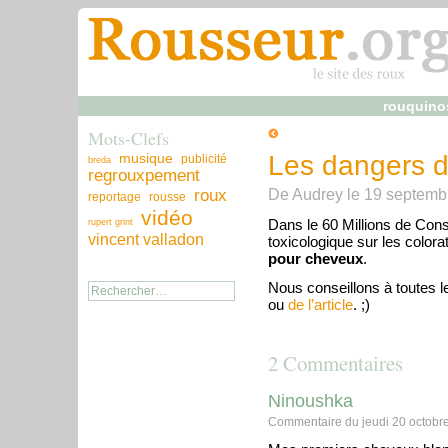
rouquino
Mots-Clefs
musique
Les dangers d
publicité
breda
regrouxpement
De
Audrey
le
19 septemb
roux
reportage
rousse
vidéo
Dans le 60 Millions de Con
rupert grint
vincent valladon
toxicologique sur les colora
pour cheveux
.
Nous conseillons à toutes 
ou
de l’article
. ;)
2 Commentaires
Ninoushka
Commentaire du jeudi 20 octobr