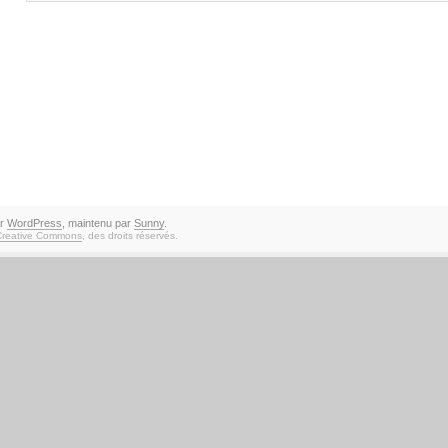
ar
WordPress
, maintenu par
Sunny
.
Creative Commons
, des droits réservés.