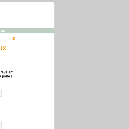
pos
ux
révélant
 porte !