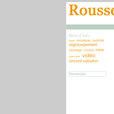
Mots-Clefs
musique
publicité
breda
regrouxpement
roux
reportage
rousse
vidéo
rupert grint
vincent valladon