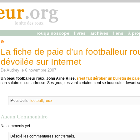
rouquinoscope
livres
archives
liens
à pro
La fiche de paie d’un footballeur ro
dévoilée sur Internet
De
Audrey
le
6 novembre 2007
Un beau footballeur roux, John Arne Riise,
s’est fait dérober un bulletin de paie
son salaire et son adresse. Ses groupies vont certainement se bousculer devant sa
Mots-clefs :
football
,
roux
Aucun Commentaire
No comments yet.
Désolé les commentaires sont fermés.