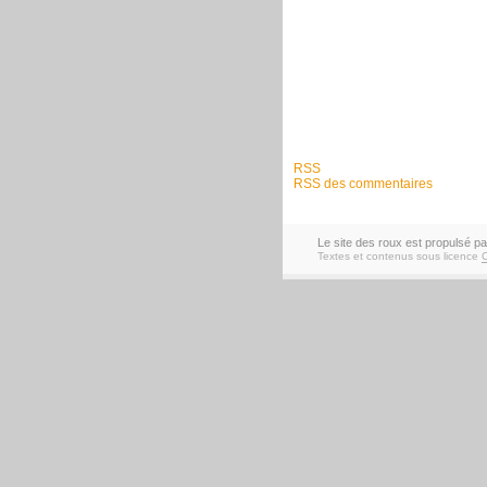
RSS
RSS des commentaires
Le site des roux est propulsé p
Textes et contenus sous licence