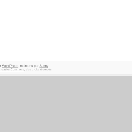
ar
WordPress
, maintenu par
Sunny
.
Creative Commons
, des droits réservés.