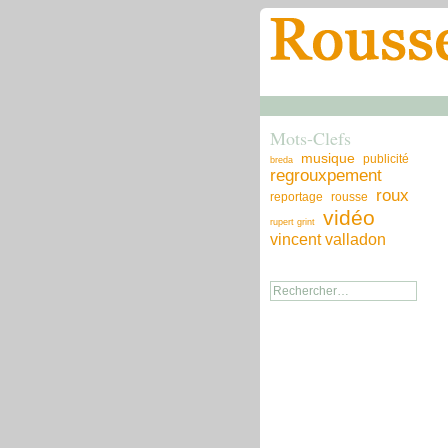
Mots-Clefs
musique
publicité
breda
regrouxpement
roux
reportage
rousse
vidéo
rupert grint
vincent valladon