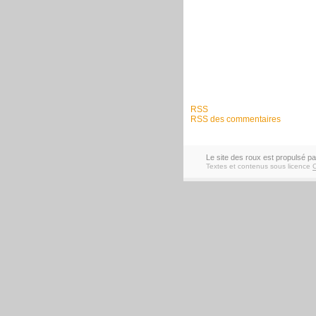
RSS
RSS des commentaires
Le site des roux est propulsé p
Textes et contenus sous licence