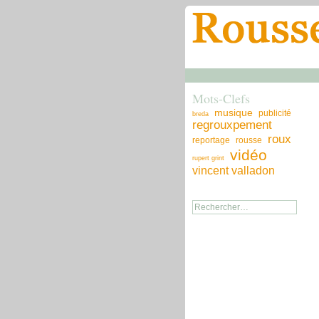
Mots-Clefs
musique
publicité
breda
regrouxpement
roux
reportage
rousse
vidéo
rupert grint
vincent valladon