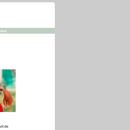
pos
ant de