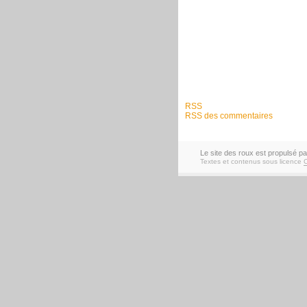
RSS
RSS des commentaires
Le site des roux est propulsé p
Textes et contenus sous licence