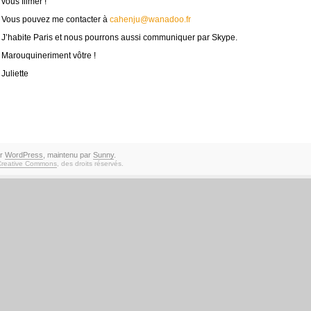
vous filmer !
Vous pouvez me contacter à
cahenju@wanadoo.fr
J’habite Paris et nous pourrons aussi communiquer par Skype.
Marouquineriment vôtre !
Juliette
ar
WordPress
, maintenu par
Sunny
.
Creative Commons
, des droits réservés.