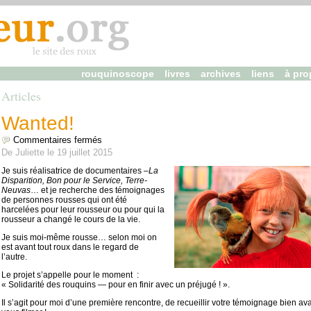
rouquinoscope
livres
archives
liens
à pro
Articles
Wanted!
sur Wanted!
Commentaires fermés
De
Juliette
le
19 juillet 2015
Je suis réalisatrice de documentaires –
La
Disparition, Bon pour le Service, Terre-
Neuvas
… et je recherche des témoignages
de personnes rousses qui ont été
harcelées pour leur rousseur ou pour qui la
rousseur a changé le cours de la vie.
Je suis moi-même rousse… selon moi on
est avant tout roux dans le regard de
l’autre.
Le projet s’appelle pour le moment :
« Solidarité des rouquins — pour en finir avec un préjugé ! ».
Il s’agit pour moi d’une première rencontre, de recueillir votre témoignage bien av