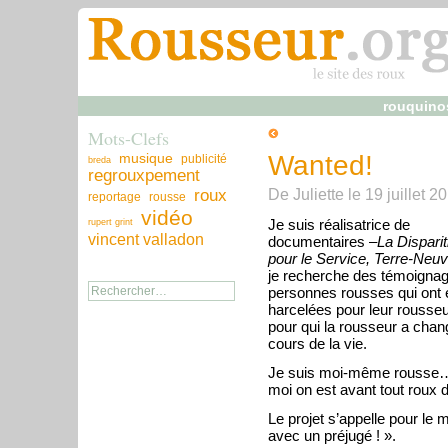
rouquino
Mots-Clefs
musique
Wanted!
publicité
breda
regrouxpement
De
Juliette
le
19 juillet 2
roux
reportage
rousse
vidéo
Je suis réalisatrice de
rupert grint
vincent valladon
documentaires –
La Disparit
pour le Service, Terre-Neu
je recherche des témoigna
personnes rousses qui ont 
harcelées pour leur rousseu
pour qui la rousseur a chan
cours de la vie.
Je suis moi-même rousse…
moi on est avant tout roux d
Le projet s’appelle pour le 
avec un préjugé ! ».