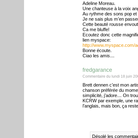
Adeline Moreau.
Une chanteuse à la voix ang
Au rythme des sons pop et e
Je ne sais plus m’en passer.
Cette beauté rousse envout
Ca me bluffe!
Ecoutez donc cette magnifi
lien myspace:
http://www.myspace.com/a
Bonne écoute.
Ciao les amis…
fredgarance
Commentaire du lundi 18 juin 20
Brett dennen c’est mon artis
chanson préférée du moment
simplicité, j’adore… On tro
KCRW par exemple, une radi
l’anglais, mais bon, ça res
Désolé les commentair