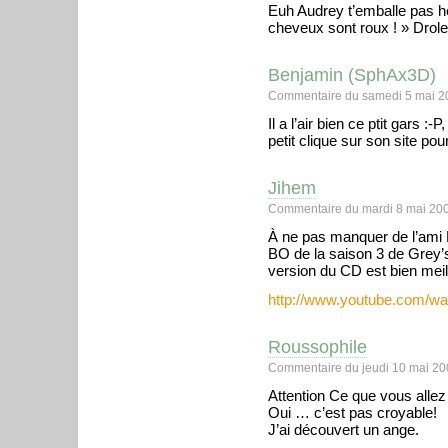
Euh Audrey t’emballe pas he
cheveux sont roux ! » Drole 
Benjamin (SphAx3D)
Commentaire du samedi 5 mai 2
Il a l’air bien ce ptit gars :
petit clique sur son site pou
Jihem
Commentaire du mardi 8 mai 200
À ne pas manquer de l’ami B
BO de la saison 3 de Grey’
version du CD est bien meil
http://www.youtube.com/w
Roussophile
Commentaire du jeudi 10 mai 20
Attention Ce que vous allez 
Oui … c’est pas croyable!
J’ai découvert un ange.