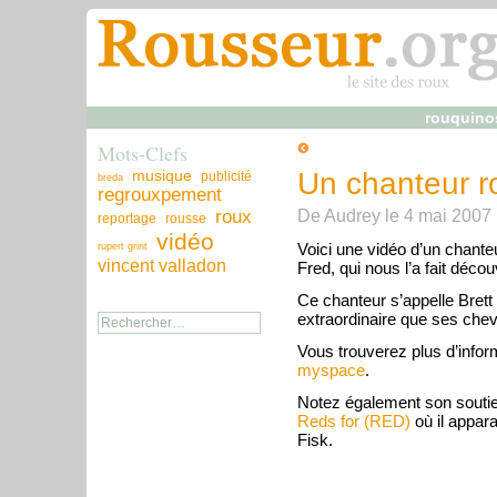
rouquino
Mots-Clefs
musique
Un chanteur ro
publicité
breda
regrouxpement
De
Audrey
le
4 mai 2007
roux
reportage
rousse
vidéo
Voici une vidéo d’un chante
rupert grint
vincent valladon
Fred, qui nous l’a fait déco
Ce chanteur s’appelle Brett 
extraordinaire que ses chev
Vous trouverez plus d’infor
myspace
.
Notez également son souti
Reds for (RED)
où il appar
Fisk.