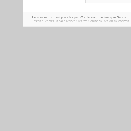
Le site des roux est propulsé par
WordPress
, maintenu par
Sunny
.
Textes et contenus sous licence
Creative Commons
, des droits réservés.