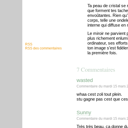
Ta peau de cristal se 
que forment tes tache
envoûtantes. Rien qu’
corps, telle une onde
interne qui diffuse en
Le miroir ne parvient 
plus richement enlum
ordinateur, ses effort
RSS
ton image s’est fidèle
RSS des commentaires
la première fois.
7 Commentaires
wasted
Commentaire du mardi 15 mars 
whaa cest zoli tout plein.
stu gagne pas cest que cest
Sunny
Commentaire du mardi 15 mars 
Très très beau, ça donne d