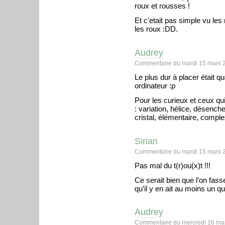
roux et rousses !
Et c’etait pas simple vu les
les roux :DD.
Audrey
Commentaire du mardi 15 mars 
Le plus dur à placer était q
ordinateur :p
Pour les curieux et ceux qui
: variation, hélice, désench
cristal, élémentaire, complex
Sirian
Commentaire du mardi 15 mars 
Pas mal du t(r)ou(x)t !!!
Ce serait bien que l’on fass
qu’il y en ait au moins un q
Audrey
Commentaire du mercredi 16 mar