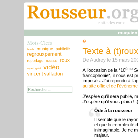
rouquino
Mots-Clefs
musique
Texte à (t)rou
publicité
breda
regrouxpement
De
Audrey
le
15 mars 20
roux
reportage
rousse
vidéo
ème
rupert grint
A l’occasion de la *10
Se
vincent valladon
francophonie*, il nous est 
imposés. J’ai répondu à l’ap
au site officiel de l’évèneme
J’espère qu’il sera publié, m
J’espère qu’il vous plaira ! :
Ôde à la rousseur
Il semble que le rayo
et que la complexité 
inimaginable. Je ne m
majeur.