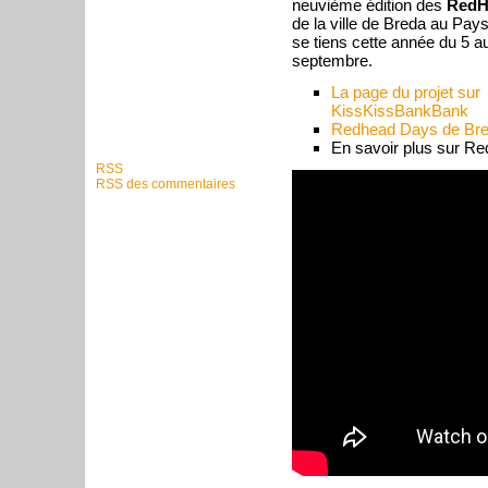
neuvième édition des
RedH
de la ville de Breda au Pay
se tiens cette année du 5 a
septembre.
La page du projet sur
KissKissBankBank
Redhead Days de Bre
En savoir plus sur R
RSS
RSS des commentaires