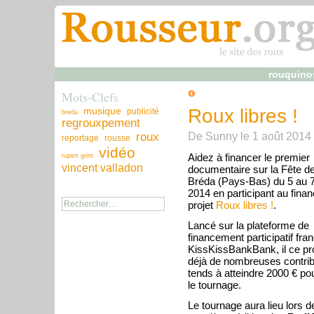
rouquino
Mots-Clefs
musique
Roux libres !
publicité
breda
regrouxpement
De
Sunny
le
1 août 2014
roux
reportage
rousse
vidéo
Aidez à financer le premier
rupert grint
vincent valladon
documentaire sur la Fête d
Bréda (Pays-Bas) du 5 au 
2014 en participant au fina
projet
Roux libres !
.
Lancé sur la plateforme de
financement participatif fra
KissKissBankBank, il ce pro
déjà de nombreuses contrib
tends à atteindre 2000 € po
le tournage.
Le tournage aura lieu lors de