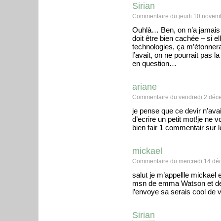
Sirian
Commentaire du jeudi 10 novem
Ouhlà… Ben, on n’a jamais c
doit être bien cachée – si e
technologies, ça m’étonnerai
l’avait, on ne pourrait pas l
en question…
ariane
Commentaire du vendredi 2 déc
je pense que ce devir n’ava
d’ecrire un petit mot!je ne v
bien fair 1 commentair s
mickael
Commentaire du mercredi 14 dé
salut je m’appellle mickael e
msn de emma Watson et de r
l’envoye sa serais cool de vot
Sirian