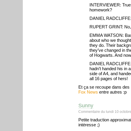
INTERVIEWER: True to
homework?
DANIEL RADCLIFFE:
RUPERT GRINT: No, I d
EMMA WATSON: Basica
about who we thought 
they do. Their backgro
they’ve changed in th
of Hogwarts. And now t
DANIEL RADCLIFFE: I f
hadn’t handed his in a
side of A4, and hande
all 16 pages of hers!
Et ça se recoupe dans des 
Fox News
entre autres :p
Sunny
Commentaire du lundi 10 octobre
Petite traduction approximat
intéresse ;)