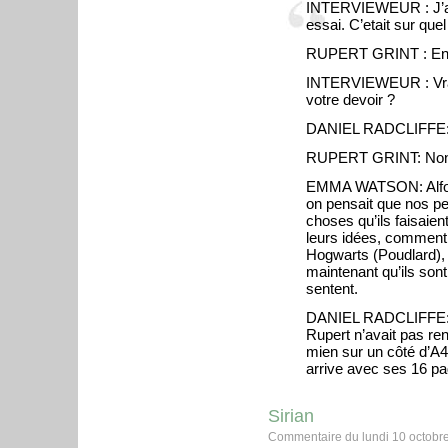
INTERVIEWEUR : J’ai c
essai. C’etait sur quel
RUPERT GRINT : En fai
INTERVIEWEUR : Vrai
votre devoir ?
DANIEL RADCLIFFE:
RUPERT GRINT: Non, je
EMMA WATSON: Alfons
on pensait que nos per
choses qu’ils faisaien
leurs idées, comment 
Hogwarts (Poudlard),
maintenant qu’ils son
sentent.
DANIEL RADCLIFFE: J
Rupert n’avait pas rend
mien sur un côté d’A4 
arrive avec ses 16 pa
Sirian
Commentaire du lundi 10 octobr