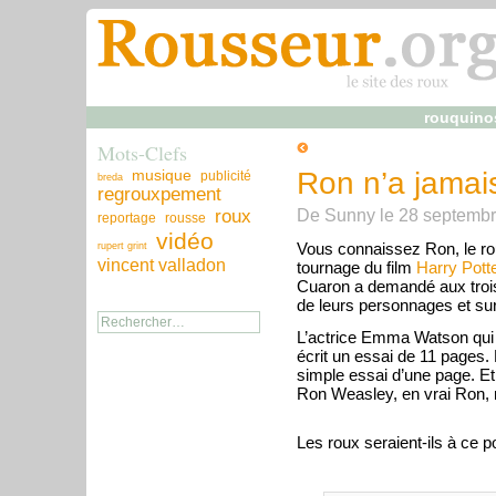
rouquino
Mots-Clefs
musique
Ron n’a jamai
publicité
breda
regrouxpement
De
Sunny
le
28 septemb
roux
reportage
rousse
vidéo
Vous connaissez Ron, le ro
rupert grint
vincent valladon
tournage du film
Harry Potte
Cuaron a demandé aux trois 
de leurs personnages et sur
L’actrice Emma Watson qui 
écrit un essai de 11 pages. D
simple essai d’une page. Et 
Ron Weasley, en vrai Ron,
Les roux seraient-ils à ce p