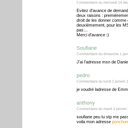
Commentaire du mercredi 14 dé
Evitez d’avance de demander
deux raisons : premièremen
droit de les donner comme 
deuxièmement, pour les MSN
pas…
Merci d’avance :)
Soufiane
Commentaire du dimanche 1 janv
J’ai l’adresse msn de Dani
pedro
Commentaire du lundi 2 janvier 
je voudré ladresse de Em
anthony
Commentaire du mardi 3 janvier 
soufiane peu tu stp me pas
voila mon adresse
ponchon