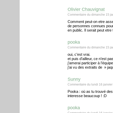
Olivier Chauvignat
Commentaire du dimanche 15 jan
Comment peut-on etre assez
de personnes connues pour
en public. Il serait peut etr
pooka
Commentaire du dimanche 15 jan
oui, c’est vrai.
et puis d’ailleur, ce n’est p
j’amerai participer à l’équi
j’ai vu des extraits de » jaq
Sunny
Commentaire du lundi 16 janvier
Pooka : où as tu trouvé des
interesse beaucoup ! :D
pooka
Commentaire du lundi 16 janvier