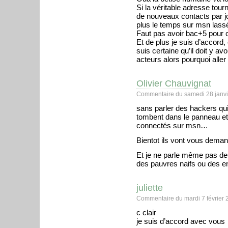
Si la véritable adresse tourn
de nouveaux contacts par jou
plus le temps sur msn lassé
Faut pas avoir bac+5 pour
Et de plus je suis d’accord, 
suis certaine qu’il doit y a
acteurs alors pourquoi aller 
Olivier Chauvignat
Commentaire du samedi 28 janvi
sans parler des hackers qu
tombent dans le panneau et
connectés sur msn…
Bientot ils vont vous dema
Et je ne parle même pas des
des pauvres naifs ou des e
juliette
Commentaire du mardi 7 février 
c clair
je suis d’accord avec vous