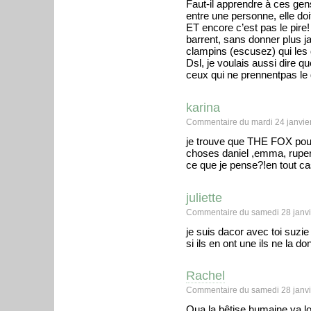
Faut-il apprendre à ces ge
entre une personne, elle do
ET encore c’est pas le pire! 
barrent, sans donner plus j
clampins (escusez) qui les 
Dsl, je voulais aussi dire q
ceux qui ne prennentpas le
karina
Commentaire du mardi 24 janvie
je trouve que THE FOX pourr
choses daniel ,emma, ruper
ce que je pense?!en tout 
juliette
Commentaire du samedi 28 janvi
je suis dacor avec toi suzie 
si ils en ont une ils ne la d
Rachel
Commentaire du samedi 28 janvi
Oua la bêtise humaine va lo