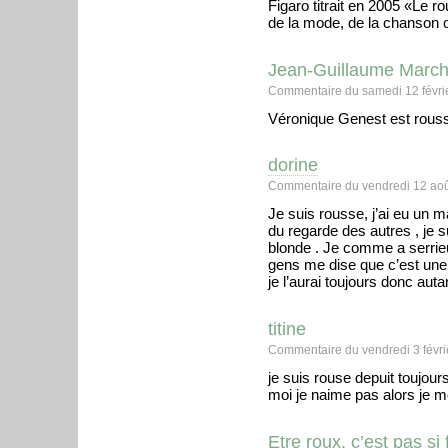
Figaro titrait en 2005 «Le r
de la mode, de la chanson 
Jean-Guillaume Marc
Commentaire du samedi 12 févrie
Véronique Genest est rou
dorine
Commentaire du vendredi 12 aoû
Je suis rousse, j’ai eu un ma
du regarde des autres , je 
blonde . Je comme a serri
gens me dise que c’est une 
je l’aurai toujours donc aut
titine
Commentaire du vendredi 3 févri
je suis rouse depuit toujour
moi je naime pas alors je m
Etre roux, c’est pas si