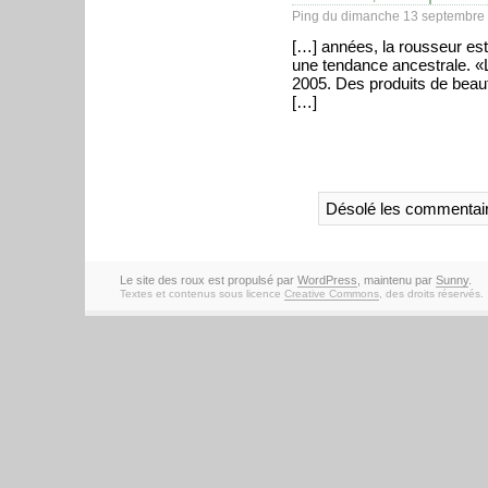
Ping du dimanche 13 septembre 
[…] années, la rousseur es
une tendance ancestrale. «L
2005. Des produits de beau
[…]
Désolé les commentair
Le site des roux est propulsé par
WordPress
, maintenu par
Sunny
.
Textes et contenus sous licence
Creative Commons
, des droits réservés.