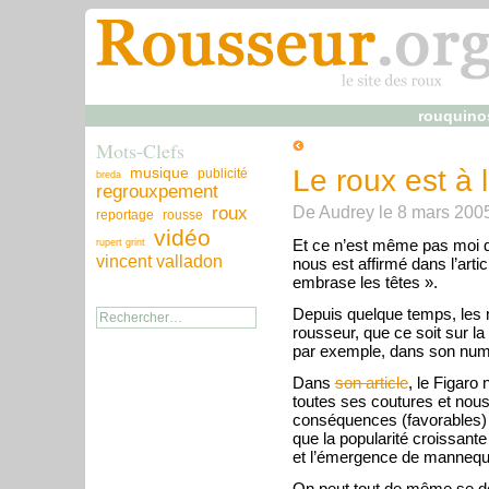
rouquino
Mots-Clefs
musique
Le roux est à 
publicité
breda
regrouxpement
De
Audrey
le
8 mars 200
roux
reportage
rousse
vidéo
Et ce n’est même pas moi qu
rupert grint
vincent valladon
nous est affirmé dans l’artic
embrase les têtes ».
Depuis quelque temps, les 
rousseur, que ce soit sur la
par exemple, dans son numér
Dans
son article
, le Figaro
toutes ses coutures et nou
conséquences (favorables) 
que la popularité croissan
et l’émergence de mannequ
On peut tout de même se de