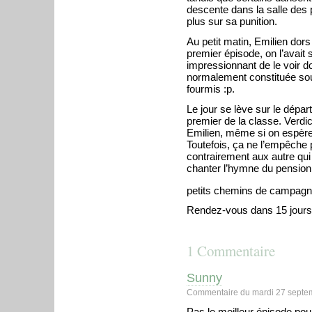
descente dans la salle des 
plus sur sa punition.
Au petit matin, Emilien dors
premier épisode, on l’avait 
impressionnant de le voir d
normalement constituée souf
fourmis :p.
Le jour se lève sur le dépar
premier de la classe. Verdi
Emilien, même si on espère,
Toutefois, ça ne l’empêche 
contrairement aux autre qui
chanter l’hymne du pensionn
petits chemins de campag
Rendez-vous dans 15 jours 
1 Commentaire
Sunny
Commentaire du mardi 27 septe
Pas le meilleur épisode pou