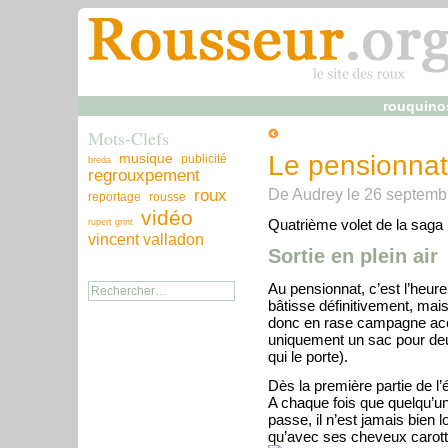
rouquino
Mots-Clefs
musique
Le pensionnat 
publicité
breda
regrouxpement
De
Audrey
le
26 septemb
roux
reportage
rousse
vidéo
Quatrième volet de la saga
rupert grint
vincent valladon
Sortie en plein air
Au pensionnat, c’est l’heure
bâtisse définitivement, mais
donc en rase campagne acc
uniquement un sac pour deux
qui le porte).
Dès la première partie de l’
A chaque fois que quelqu’u
passe, il n’est jamais bien 
qu’avec ses cheveux carotte,