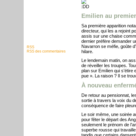
Emilien au premier
Sa première apparition nota
directeur, qui les a rejoint 
assis sur une chaise comme s
dernier préfère demander un
Navarron se méfie, goûte d
RSS
hilare.
RSS des commentaires
Le lendemain matin, on assi
de réveiller les troupes. To
plan sur Emilien qui s’étire
pue ». La raison ? Il se tr
À nouveau enferm
De retour au pensionnat, les
sortie à travers la voix du d
conséquence de faire pleurer
Le soir même, une soirée a
pour fêter le départ des Ang
seulement le prénom de l’a
superbe rousse qui travaill
tandis que certains dansent