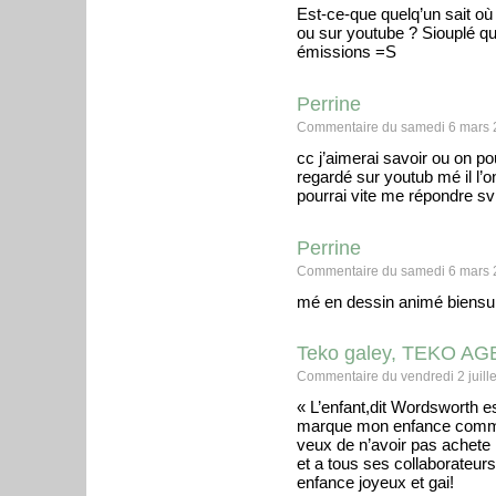
Est-ce-que quelq’un sait où
ou sur youtube ? Siouplé qu
émissions =S
Perrine
Commentaire du samedi 6 mars 
cc j’aimerai savoir ou on po
regardé sur youtub mé il l’on
pourrai vite me répondre s
Perrine
Commentaire du samedi 6 mars 
mé en dessin animé biensu
Teko galey, TEKO A
Commentaire du vendredi 2 juille
« L’enfant,dit Wordsworth 
marque mon enfance comme l
veux de n’avoir pas achete
et a tous ses collaborateu
enfance joyeux et gai!