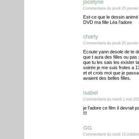
jocelyne
Commentaire du jeudi 25 janvier
Est-ce que le dessin animé 
DVD ma fille Léa l’adore
charly
Commentaire du jeudi 25 janvier
Ecoute yann desole de te de
que t aura des filles ou pas s
que tu les sais les exister 
soirée je me suis frotes a 13
et et crois moi que je passa
avaient des belles filles.
isabel
Commentaire du mardi 1 mai 200
je l’adore ce film il devrait 
!!!
GG
Commentaire du lundi 15 octobre