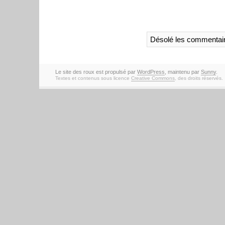
Désolé les commentair
Le site des roux est propulsé par
WordPress
, maintenu par
Sunny
.
Textes et contenus sous licence
Creative Commons
, des droits réservés.