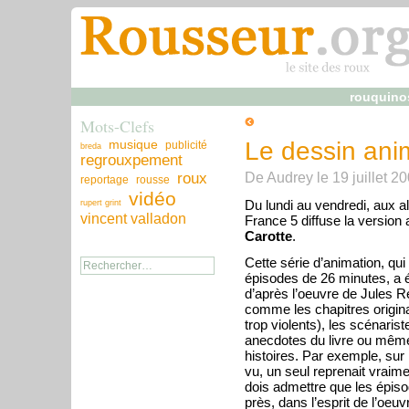
rouquino
Mots-Clefs
musique
Le dessin ani
publicité
breda
regrouxpement
De
Audrey
le
19 juillet 2
roux
reportage
rousse
vidéo
Du lundi au vendredi, aux a
rupert grint
vincent valladon
France 5 diffuse la versio
Carotte
.
Cette série d’animation, qui
épisodes de 26 minutes, a é
d’après l’oeuvre de Jules 
comme les chapitres origina
trop violents), les scénarist
anecdotes du livre ou même
histoires. Par exemple, sur 
vu, un seul reprenait vraiment
dois admettre que les épiso
près, dans l’esprit de l’oeuvr