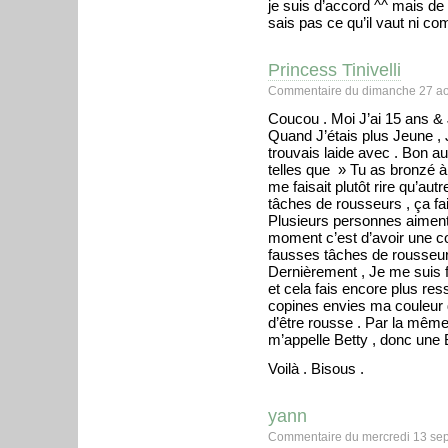
je suis d’accord ^^ mais de
sais pas ce qu’il vaut ni co
Princess Tinivelli
Commentaire du dimanche 27 ao
Coucou . Moi J’ai 15 ans &
Quand J’étais plus Jeune ,
trouvais laide avec . Bon au
telles que » Tu as bronzé à
me faisait plutôt rire qu’a
tâches de rousseurs , ça fai
Plusieurs personnes aiment
moment c’est d’avoir une co
fausses tâches de rousseurs 
Dernièrement , Je me suis 
et cela fais encore plus re
copines envies ma couleur 
d’être rousse . Par la mêm
m’appelle Betty , donc une B
Voilà . Bisous .
yann
Commentaire du mercredi 13 se