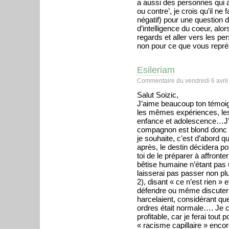
a aussi des personnes qui 
ou contre’, je crois qu’il ne 
négatif) pour une question 
d’intelligence du coeur, alo
regards et aller vers les p
non pour ce que vous repr
Esileriam
Commentaire du vendredi 6 avril
Salut Soizic,
J’aime beaucoup ton témoi
les mêmes expériences, les
enfance et adolescence…J’a
compagnon est blond donc u
je souhaite, c’est d’abord qu
après, le destin décidera p
toi de le préparer à affronte
bêtise humaine n’étant pas 
laisserai pas passer non pl
2), disant « ce n’est rien » 
défendre ou même discuter
harcelaient, considérant qu
ordres était normale…. Je 
profitable, car je ferai tou
« racisme capillaire » enco