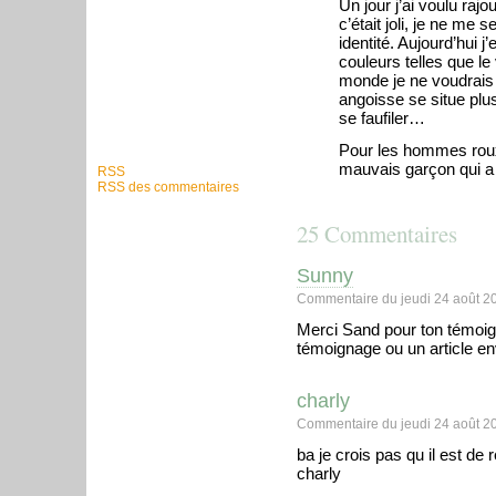
Un jour j’ai voulu ra
c’était joli, je ne me
identité. Aujourd’hui j
couleurs telles que le 
monde je ne voudrais
angoisse se situe pl
se faufiler…
Pour les hommes roux 
mauvais garçon qui 
RSS
RSS des commentaires
25 Commentaires
Sunny
Commentaire du jeudi 24 août 2
Merci Sand pour ton témoig
témoignage ou un article e
charly
Commentaire du jeudi 24 août 2
ba je crois pas qu il est de
charly