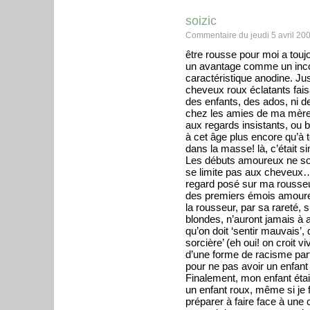
soizic
Commentaire du jeudi 5 avril 20
être rousse pour moi a touj
un avantage comme un inco
caractéristique anodine. J
cheveux roux éclatants fais
des enfants, des ados, ni d
chez les amies de ma mère 
aux regards insistants, ou
à cet âge plus encore qu’à 
dans la masse! là, c’était 
Les débuts amoureux ne sont
se limite pas aux cheveux…J’
regard posé sur ma rousseur,
des premiers émois amoureu
la rousseur, par sa rareté, 
blondes, n’auront jamais à af
qu’on doit ‘sentir mauvais’, 
sorcière’ (eh oui! on croit vi
d’une forme de racisme parfo
pour ne pas avoir un enfant q
Finalement, mon enfant était
un enfant roux, même si je 
préparer à faire face à une c