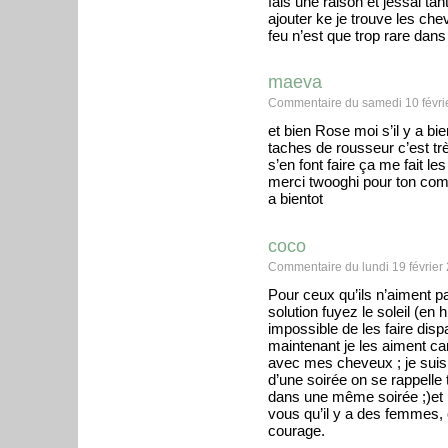
fais une raison et jessai tan
ajouter ke je trouve les ch
feu n’est que trop rare dans
maeva
Commentaire du samedi 10 févri
et bien Rose moi s’il y a bi
taches de rousseur c’est tr
s’en font faire ça me fait le
merci twooghi pour ton com
a bientot
coco
Commentaire du lundi 19 février
Pour ceux qu’ils n’aiment pa
solution fuyez le soleil (en
impossible de les faire dis
maintenant je les aiment ca
avec mes cheveux ; je suis d
d’une soirée on se rappelle t
dans une même soirée ;)et 
vous qu’il y a des femmes, e
courage.