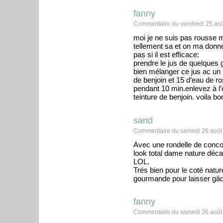
fanny
Commentaire du vendredi 25 aoû
moi je ne suis pas rousse m
tellement sa et on ma donn
pas si il est efficace:
prendre le jus de quelques 
bien mélanger ce jus ac un b
de benjoin et 15 d’eau de r
pendant 10 min.enlevez à l’
teinture de benjoin. voila 
sand
Commentaire du samedi 26 août
Avec une rondelle de conco
look total dame nature déca
LOL.
Trés bien pour le coté natur
gourmande pour laisser gâc
fanny
Commentaire du samedi 26 août