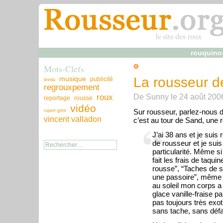
rouquino
Mots-Clefs
musique
La rousseur 
publicité
breda
regrouxpement
De
Sunny
le
24 août 200
roux
reportage
rousse
vidéo
Sur rousseur, parlez-nous d
rupert grint
vincent valladon
c’est au tour de Sand, une 
J’ai 38 ans et je sui
de rousseur et je suis 
particularité. Même si
fait les frais de taquin
rousse”, “Taches de 
une passoire”, même 
au soleil mon corps a 
glace vanille-fraise 
pas toujours très exot
sans tache, sans défa