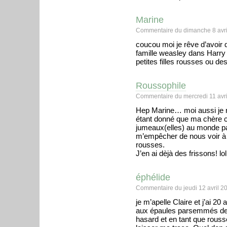
Marine
Commentaire du dimanche 8 avri
coucou moi je rêve d’avoir
famille weasley dans Harry 
petites filles rousses ou de
Roussophile
Commentaire du mercredi 11 avri
Hep Marine… moi aussi je rê
étant donné que ma chère co
jumeaux(elles) au monde par
m’empêcher de nous voir à 
rousses.
J’en ai dèjà des frissons! lol
éphélide
Commentaire du jeudi 12 avril 2
je m’apelle Claire et j’ai 20
aux épaules parsemmés de t
hasard et en tant que rousse 