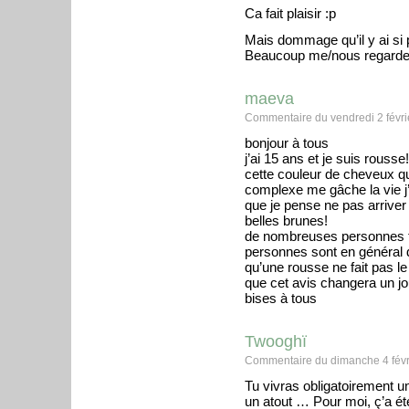
Ca fait plaisir :p
Mais dommage qu’il y ai si
Beaucoup me/nous regarde
maeva
Commentaire du vendredi 2 févri
bonjour à tous
j’ai 15 ans et je suis rousse!
cette couleur de cheveux qu
complexe me gâche la vie j’a
que je pense ne pas arriver 
belles brunes!
de nombreuses personnes t
personnes sont en général d
qu’une rousse ne fait pas le
que cet avis changera un jou
bises à tous
Twooghï
Commentaire du dimanche 4 févr
Tu vivras obligatoirement u
un atout … Pour moi, ç’a é