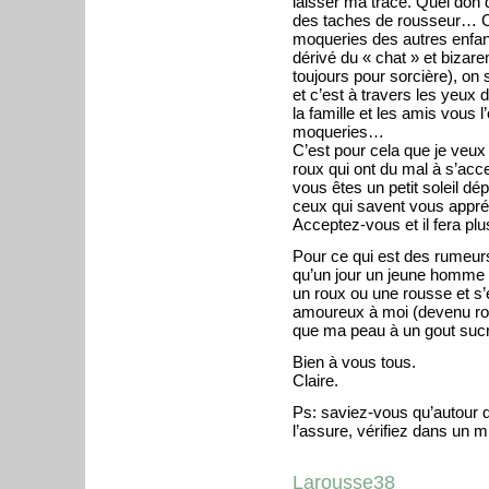
laisser ma trace. Quel don 
des taches de rousseur… C
moqueries des autres enfan
dérivé du « chat » et bizare
toujours pour sorcière), on
et c’est à travers les yeux 
la famille et les amis vous l
moqueries…
C’est pour cela que je veux d
roux qui ont du mal à s’a
vous êtes un petit soleil dé
ceux qui savent vous appréc
Acceptez-vous et il fera plu
Pour ce qui est des rumeur
qu’un jour un jeune homme 
un roux ou une rousse et s’e
amoureux à moi (devenu ro
que ma peau à un gout sucrée
Bien à vous tous.
Claire.
Ps: saviez-vous qu’autour de
l’assure, vérifiez dans un m
Larousse38