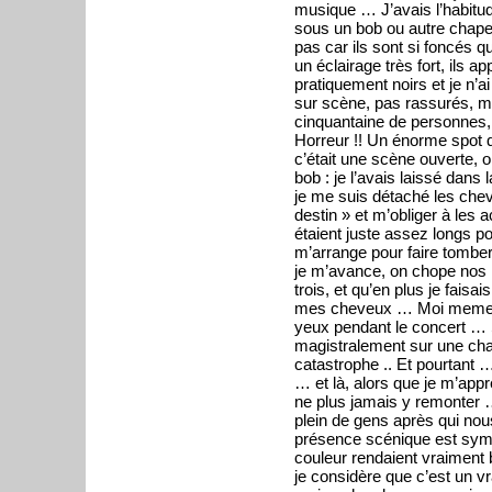
musique … J’avais l’habitu
sous un bob ou autre chapea
pas car ils sont si foncés q
un éclairage très fort, ils 
pratiquement noirs et je n’
sur scène, pas rassurés, mê
cinquantaine de personnes, 
Horreur !! Un énorme spot q
c’était une scène ouverte, on
bob : je l’avais laissé dans 
je me suis détaché les chev
destin » et m’obliger à les 
étaient juste assez longs 
m’arrange pour faire tomber
je m’avance, on chope nos
trois, et qu’en plus je faisa
mes cheveux … Moi meme je 
yeux pendant le concert … 
magistralement sur une chans
catastrophe .. Et pourtant … 
… et là, alors que je m’appre
ne plus jamais y remonter
plein de gens après qui nous
présence scénique est sy
couleur rendaient vraiment 
je considère que c’est un vr