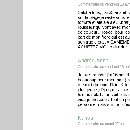
Commentaire du vendredi 13 avri
Salut a tous, j ai 35 ans et
sur la plage je reste sous le 
tomate et aie aie aie….bre
rousseur qui vont avec mon t
de couleur…rosee. pour les 
part de mon frere qui est a
son truc c etait « CAM
ACHETEZ MOI » dur dur…
Andrée-Anne
Commentaire du vendredi 28 aoû
Je suis rousse,j’ai 16 ans &
beaucoup pour mon age ( poi
me met du fond d’teint & tou
plus jeune ,déja que j’ai pas 
fois au soleil .. on voit pl
visage presque . Tout ca pou
personne mais sur moi c’est
Nanou
Commentaire du mardi 27 octobr