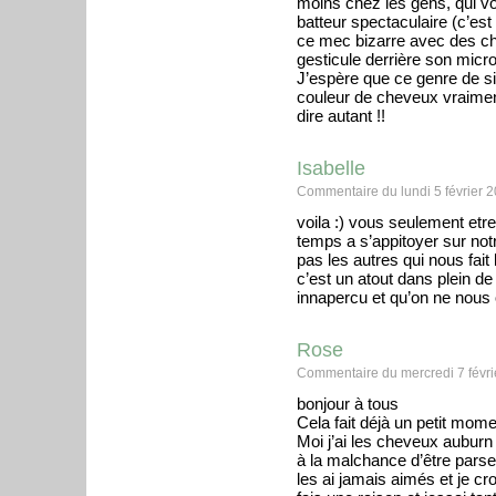
moins chez les gens, qui v
batteur spectaculaire (c’est
ce mec bizarre avec des che
gesticule derrière son micr
J’espère que ce genre de sit
couleur de cheveux vraimen
dire autant !!
Isabelle
Commentaire du lundi 5 février 
voila :) vous seulement etr
temps a s’appitoyer sur notr
pas les autres qui nous fa
c’est un atout dans plein de
innapercu et qu’on ne nous o
Rose
Commentaire du mercredi 7 févri
bonjour à tous
Cela fait déjà un petit momen
Moi j’ai les cheveux auburn 
à la malchance d’être pars
les ai jamais aimés et je cr