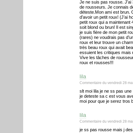
Je ne suis pas rousse. J’ai 
de rousseurs. Je connais de
déteste.Mon ami est brun. 
d’avoir un petit roux! (J’ai h
petit roux qui a maintenant 
soit blond ou brun! Il est sing
je suis fière de mon petit 
(rares) ne voudrais pas d’u
roux et leur trouve un charm
très beau roux qui avait be
essuient les critiques mais
Vive les tâches de rousseur
roux et rousses!!!
lila
Commentaire du vendredi 28 mai
slt moi lila je ne ss pas un
je deteste sa c est vous av
moi pour que je serez tros 
lila
Commentaire du vendredi 28 mai
je ss pas rousse mais j de