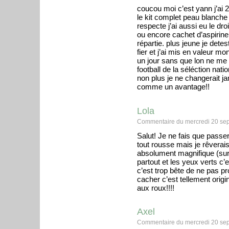
coucou moi c’est yann j’ai 2
le kit complet peau blanche
respecte j’ai aussi eu le dro
ou encore cachet d’aspirine,
répartie. plus jeune je dete
fier et j’ai mis en valeur m
un jour sans que lon ne me 
football de la séléction nat
non plus je ne changerait 
comme un avantage!!
Lola
Commentaire du mercredi 20 se
Salut! Je ne fais que passe
tout rousse mais je rêverais
absolument magnifique (sur
partout et les yeux verts c’e
c’est trop bête de ne pas pro
cacher c’est tellement origin
aux roux!!!!
Axel
Commentaire du mercredi 20 se