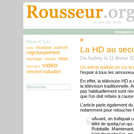
rouquino
Mots-Clefs
musique
La HD au seco
publicité
breda
regrouxpement
De
Audrey
le
11 février 2
roux
reportage
rousse
vidéo
Un article québécois sur la
rupert grint
vincent valladon
l’espoir à tous les amoureux
En effet, la télévision HD a 
la télévision traditionnelle.
pas habituellement sont rév
que l’on doit refaire à caus
L’article parle également d
notamment pour retoucher le
«Avant, on trafiquait 
teint de quelqu’un qu
Robitaille. Maintenant,
teint de quelqu’un, en 