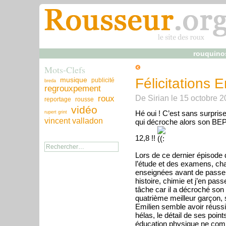
rouquino
Mots-Clefs
musique
Félicitations E
publicité
breda
regrouxpement
De
Sirian
le
15 octobre 2
roux
reportage
rousse
vidéo
Hé oui ! C’est sans surprise 
rupert grint
vincent valladon
qui décroche alors son BE
12,8 !!
Lors de ce dernier épisode 
l’étude et des examens, cha
enseignées avant de passer
histoire, chimie et j’en passe
tâche car il a décroché so
quatrième meilleur garçon,
Emilien semble avoir réuss
hélas, le détail de ses poin
éducation physique ne compta