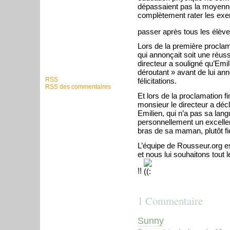
dépassaient pas la moyenne
complètement rater les exerc
passer après tous les élèves
Lors de la première proclam
qui annonçait soit une réus
directeur a souligné qu’Emili
déroutant » avant de lui ann
RSS
félicitations.
RSS des commentaires
Et lors de la proclamation fi
monsieur le directeur a décl
Emilien, qui n’a pas sa lan
personnellement un excellen
bras de sa maman, plutôt fiè
L’équipe de Rousseur.org est
et nous lui souhaitons tout
!!
1 Commentaire
Sunny