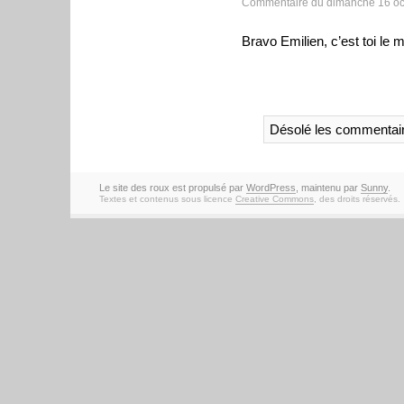
Commentaire du dimanche 16 oc
Bravo Emilien, c’est toi le m
Désolé les commentair
Le site des roux est propulsé par
WordPress
, maintenu par
Sunny
.
Textes et contenus sous licence
Creative Commons
, des droits réservés.