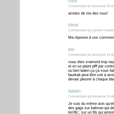
roux
Commentaire du dimanche 29 ao
arretez de rire des roux!
hima
Commentaire du samedi 4 septe
Ma réponse à vos comment
elo
Commentaire du dimanche 19 dé
vous étes vraiment trop na
et on se plaint pfff par cont
ou ben laden ça ça vous fait 
faudrait peut être voir à arr
devais pleurer à chaque blaq
fabien
Commentaire du dimanche 19 dé
Je suis du même avis qu’elo.
des gags sur batman qui dép
terrific’, sur un fils qui an