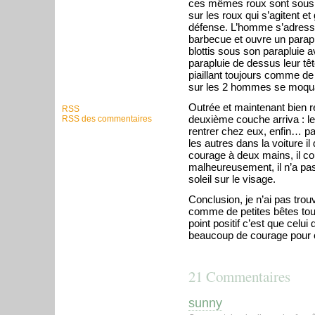
ces mêmes roux sont sous un
sur les roux qui s’agitent 
défense. L’homme s’adresse
barbecue et ouvre un parapl
blottis sous son parapluie 
parapluie de dessus leur têt
piaillant toujours comme d
sur les 2 hommes se moqu
Outrée et maintenant bien ré
RSS
deuxième couche arriva : le
RSS des commentaires
rentrer chez eux, enfin… pa
les autres dans la voiture il
courage à deux mains, il cou
malheureusement, il n’a pas
soleil sur le visage.
Conclusion, je n’ai pas trou
comme de petites bêtes tout
point positif c’est que celu
beaucoup de courage pour ose
21 Commentaires
sunny