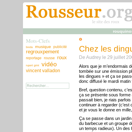
rouquino
Mots-Clefs
musique
Chez les ding
publicité
breda
regrouxpement
De
Audrey
le
29 juillet 2
roux
reportage
rousse
vidéo
Alors que je m’endormais deva
rupert grint
vincent valladon
tombée sur une émission plu
les dingues » et ça se pass
donc diffusé le mardi matin 
Bref, question contenu, c’es
ça se présente sous forme d
passait bien, je riais parfo
continuer à regarder (c’est d
et je vous le donne en mille, 
Ça se passe dans un jardin
du barbecue et un groupe de 
un temps radieux). Un des h