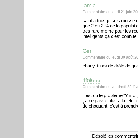
lamia
Commentaire du jeudi 21 juin 20
salut a tous je suis rousse e
que 2 ou 3 % de la populati
tres rare meme pour les roux
intelligents ça c’est connue.
Gin
Commentaire du jeudi 30 août 2
charly, tu as de drôle de qu
tifol666
Commentaire du vendredi 22 févr
il est où le problème?? moi 
ça ne passe plus à la télé!
de choquant, c’est à prend
Désolé les commentair