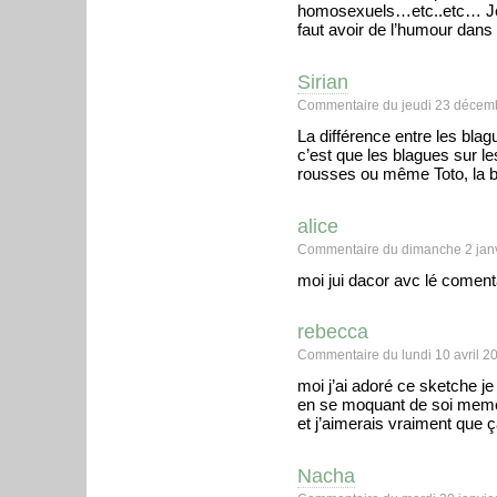
homosexuels…etc..etc… Je r
faut avoir de l’humour dans
Sirian
Commentaire du jeudi 23 décem
La différence entre les blag
c’est que les blagues sur l
rousses ou même Toto, la 
alice
Commentaire du dimanche 2 janv
moi jui dacor avc lé coment
rebecca
Commentaire du lundi 10 avril 2
moi j’ai adoré ce sketche je
en se moquant de soi meme o
et j’aimerais vraiment que ça r
Nacha