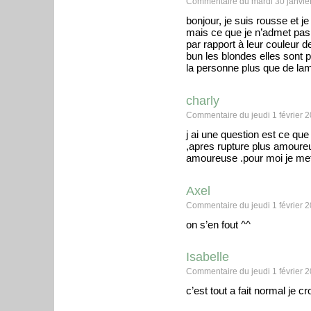
Commentaire du mardi 30 janvie
bonjour, je suis rousse et j
mais ce que je n’admet pas c
par rapport à leur couleur d
bun les blondes elles sont 
la personne plus que de la
charly
Commentaire du jeudi 1 février 2
j ai une question est ce que
,apres rupture plus amoureu
amoureuse .pour moi je met
Axel
Commentaire du jeudi 1 février 
on s’en fout ^^
Isabelle
Commentaire du jeudi 1 février 
c’est tout a fait normal je 