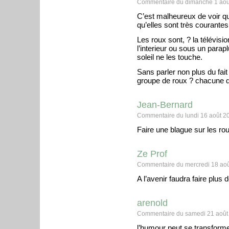
Commentaire du dimanche 1 aoû
C’est malheureux de voir q
qu’elles sont très courantes
Les roux sont, ? la télévis
l’interieur ou sous un parap
soleil ne les touche.
Sans parler non plus du fai
groupe de roux ? chacune d
Jean-Bernard
Commentaire du lundi 16 août 2
Faire une blague sur les ro
Ze Prof
Commentaire du mercredi 18 aoû
A l’avenir faudra faire plus
arenold
Commentaire du samedi 21 août 
l’humour peut se transforme