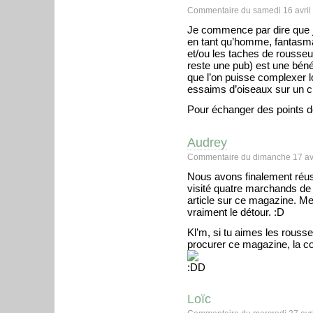
Commentaire du samedi 16 avril
Je commence par dire que j
en tant qu’homme, fantasma
et/ou les taches de rousseu
reste une pub) est une béné
que l’on puisse complexer l
essaims d’oiseaux sur un cie
Pour échanger des points 
Audrey
Commentaire du dimanche 17 avr
Nous avons finalement réus
visité quatre marchands de 
article sur ce magazine. Mer
vraiment le détour. :D
Kl’m, si tu aimes les rousse
procurer ce magazine, la cou
Loïc