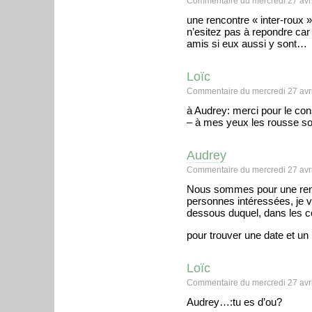
Commentaire du mercredi 27 avri
une rencontre « inter-roux 
n’esitez pas à repondre car
amis si eux aussi y sont…
Loïc
Commentaire du mercredi 27 avri
à Audrey: merci pour le co
– à mes yeux les rousse s
Audrey
Commentaire du mercredi 27 avri
Nous sommes pour une renc
personnes intéressées, je va
dessous duquel, dans les c
pour trouver une date et un 
Loïc
Commentaire du mercredi 27 avri
Audrey…:tu es d’ou?