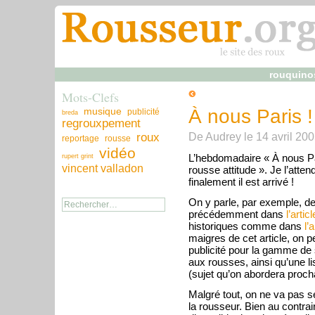
rouquino
Mots-Clefs
musique
À nous Paris !
publicité
breda
regrouxpement
De
Audrey
le
14 avril 20
roux
reportage
rousse
vidéo
L’hebdomadaire « À nous Par
rupert grint
vincent valladon
rousse attitude ». Je l’atte
finalement il est arrivé !
On y parle, par exemple, de
précédemment dans
l’artic
historiques comme dans
l’
maigres de cet article, on p
publicité pour la gamme de 
aux rousses, ainsi qu’une l
(sujet qu’on abordera proch
Malgré tout, on ne va pas se
la rousseur. Bien au contrair