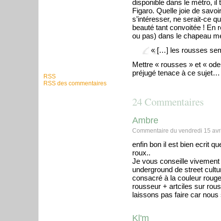
disponible dans le métro, il
Figaro. Quelle joie de savoi
s’intéresser, ne serait-ce 
beauté tant convoitée ! En r
ou pas) dans le chapeau me
« […] les rousses sem
Mettre « rousses » et « od
préjugé tenace à ce sujet…
RSS
RSS des commentaires
24 Commentaires
Ambre
Commentaire du vendredi 15 avri
enfin bon il est bien ecrit q
roux..
Je vous conseille vivement
underground de street cultur
consacré à la couleur rouge
rousseur + artciles sur rou
laissons pas faire car nous
Kl'm