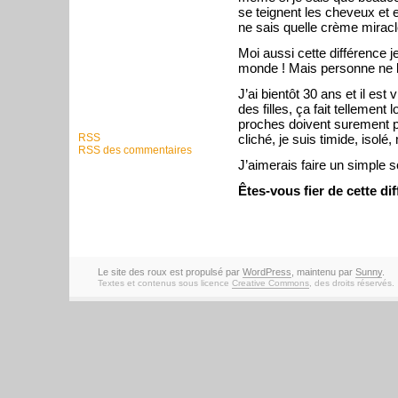
se teignent les cheveux et e
ne sais quelle crème miracl
Moi aussi cette différence je
monde ! Mais personne ne l
J’ai bientôt 30 ans et il es
des filles, ça fait tellemen
proches doivent surement p
cliché, je suis timide, isolé
RSS
RSS des commentaires
J’aimerais faire un simple s
Êtes-vous fier de cette di
Le site des roux est propulsé par
WordPress
, maintenu par
Sunny
.
Textes et contenus sous licence
Creative Commons
, des droits réservés.