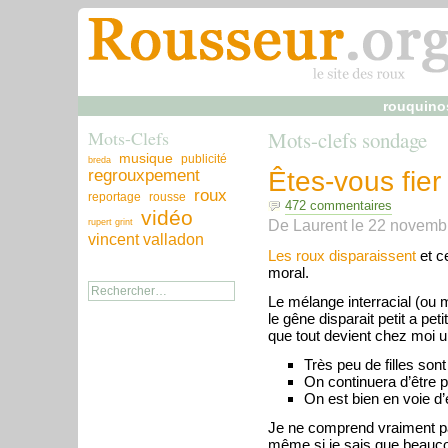
rouquino
Mots-Clefs
Mots-clefs sondage
musique
publicité
breda
regrouxpement
Êtes-vous fier
roux
reportage
rousse
472 commentaires
vidéo
De
Laurent
le
22 novemb
rupert grint
vincent valladon
Les roux disparaissent
et c
moral.
Le mélange interracial (ou me
le gêne disparait petit a pet
que tout devient chez moi un
Très peu de filles sont
On continuera d’être p
On est bien en voie d
Je ne comprend vraiment pas,
même si je sais que beaucou