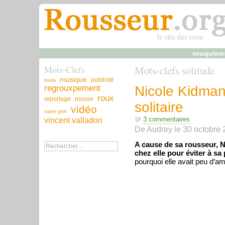
rouquino
Mots-Clefs
Mots-clefs solitude
musique
publicité
breda
regrouxpement
Nicole Kidman
roux
reportage
rousse
solitaire
vidéo
rupert grint
3 commentaires
vincent valladon
De
Audrey
le
30 octobre 
A cause de sa rousseur, 
chez elle pour éviter à sa 
pourquoi elle avait peu d’a