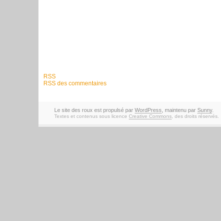
RSS
RSS des commentaires
Le site des roux est propulsé par
WordPress
, maintenu par
Sunny
.
Textes et contenus sous licence
Creative Commons
, des droits réservés.