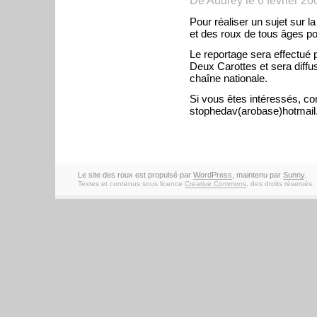
Pour réaliser un sujet sur l
et des roux de tous âges po
Le reportage sera effectué 
Deux Carottes et sera diffu
chaîne nationale.
Si vous êtes intéressés, co
stophedav(arobase)hotmail
Le site des roux est propulsé par
WordPress
, maintenu par
Sunny
.
Textes et contenus sous licence
Creative Commons
, des droits réservés.