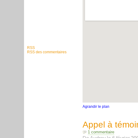
RSS
RSS des commentaires
Agrandir le plan
Appel à témoi
1 commentaire
De
Audrey
le
6 février 20