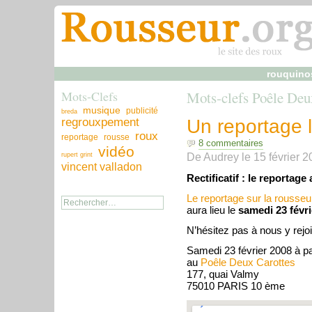
rouquino
Mots-Clefs
Mots-clefs Poêle Deu
musique
publicité
breda
regrouxpement
Un reportage 
roux
reportage
rousse
8 commentaires
vidéo
De
Audrey
le
15 février 
rupert grint
vincent valladon
Rectificatif : le reportage 
Le reportage sur la rousseu
aura lieu le
samedi 23 févri
N’hésitez pas à nous y rejoi
Samedi 23 février 2008 à pa
au
Poêle Deux Carottes
177, quai Valmy
75010 PARIS 10 ème