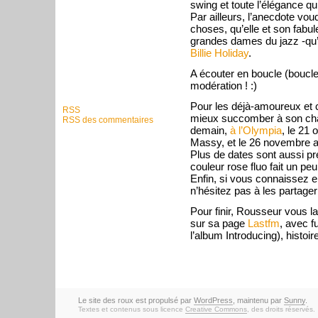
swing et toute l’élégance qui
Par ailleurs, l’anecdote vou
choses, qu’elle et son fabu
grandes dames du jazz -qu’e
Billie Holiday
.
A écouter en boucle (boucles
modération ! :)
Pour les déjà-amoureux et 
RSS
mieux succomber à son char
RSS des commentaires
demain,
à l’Olympia
, le 21
Massy, et le 26 novembre 
Plus de dates sont aussi p
couleur rose fluo fait un pe
Enfin, si vous connaissez en
n’hésitez pas à les partage
Pour finir, Rousseur vous la
sur sa page
Lastfm
, avec f
l’album Introducing), histoir
Le site des roux est propulsé par
WordPress
, maintenu par
Sunny
.
Textes et contenus sous licence
Creative Commons
, des droits réservés.