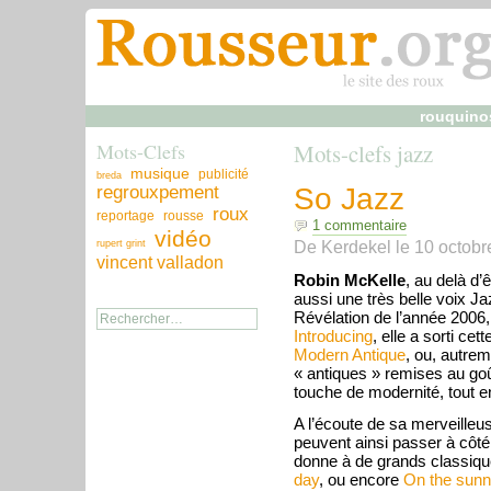
rouquino
Mots-Clefs
Mots-clefs jazz
musique
publicité
breda
regrouxpement
So Jazz
roux
reportage
rousse
1 commentaire
vidéo
De
Kerdekel
le
10 octobr
rupert grint
vincent valladon
Robin McKelle
, au delà d’
aussi une très belle voix Ja
Révélation de l’année 2006
Introducing
, elle a sorti ce
Modern Antique
, ou, autrem
« antiques » remises au goû
touche de modernité, tout en
A l’écoute de sa merveilleus
peuvent ainsi passer à côt
donne à de grands classiqu
day
, ou encore
On the sunny