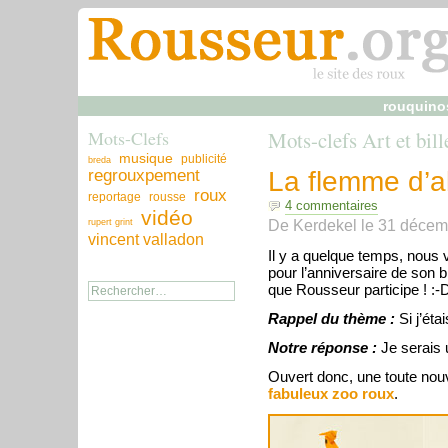
rouquino
Mots-Clefs
Mots-clefs Art et bill
musique
publicité
breda
regrouxpement
La flemme d’al
roux
reportage
rousse
4 commentaires
vidéo
De
Kerdekel
le
31 décem
rupert grint
vincent valladon
Il y a quelque temps, nous 
pour l’anniversaire de son 
que Rousseur participe ! :-
Rappel du thème :
Si j’éta
Notre réponse :
Je serais
Ouvert donc, une toute nou
fabuleux zoo roux
.