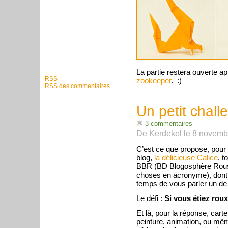
La partie restera ouverte a
RSS
zookeeper
. :)
RSS des commentaires
Un petit chall
3 commentaires
De
Kerdekel
le
8 novemb
C’est ce que propose, pour 
blog,
la délicieuse Calice
, t
BBR
(
BD
Blogosphère Rouss
choses en acronyme), dont 
temps de vous parler un d
Le défi :
Si vous étiez rou
Et là, pour la réponse, cart
peinture, animation, ou m