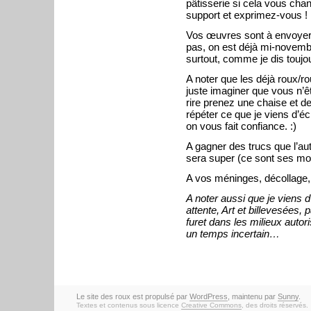
pâtisserie si cela vous cha
support et exprimez-vous !
Vos œuvres sont à envoye
pas, on est déjà mi-novembr
surtout, comme je dis toujou
A noter que les déjà roux/ro
juste imaginer que vous n’ê
rire prenez une chaise et d
répéter ce que je viens d’éc
on vous fait confiance. :)
A gagner des trucs que l’au
sera super (ce sont ses mots
A vos méninges, décollage,
A noter aussi que je viens d
attente, Art et billevesées, 
furet dans les milieux autori
un temps incertain…
Le site des roux est propulsé par
WordPress
, maintenu par
Sunny
.
Textes et contenus sous licence
Creative Commons
, des droits réservés.