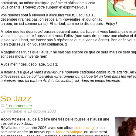
animation, ou même musique, poème et pâtisserie si cela
vous chante. Trouvez votre support et exprimez-vous !
Vos œuvres sont à envoyer à
alice.bl@free.fr
, jusqu’au 31
décembre (trainez pas, on est déjà mi-novembre, et oui on lag
un peu, on est comme ça ici). Et surtout, comme je dis toujours : Enjoy !
A noter que les déjà roux/rousses peuvent aussi participer, il vous faudra juste im
vous n’êtes pas roux/rousse et si vous l’étiez (nan sans rire prenez une chaise et 
les deux du fond, me forcez pas à répéter ce que je viens d’écrire). Bon enfin vous
bien tous seuls, on vous fait confiance. :)
A gagner des trucs que l’auteur ne sait pas encore ce que ce sera mais ce sera su
sont ses mots, j’invente rien).
A vos méninges, décollage, GO ! :D
A noter aussi que je viens d’ouvrir une nouvelle catégorie contre toute attente, Art 
billevesées, parce qu’il paraitrai -une rumeur qui galope tel un furet dans les milie
autorisés- que ça parlera Art (et billevesées) ici, dans un temps incertain…
So Jazz
1 commentaire
De
Kerdekel
le
10 octobre 2008
Robin McKelle
, au delà d’être une très belle rousse, est aussi une
très belle voix Jazz.
Révélation de l’année 2006, avec son album
Introducing
, elle a
sorti cette année un nouvel opus,
Modern Antique
, ou, autrement