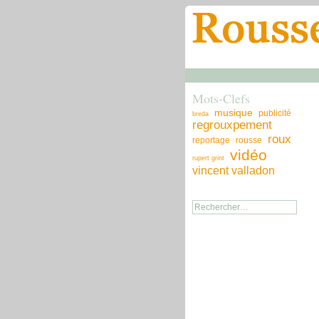
Mots-Clefs
musique
publicité
breda
regrouxpement
roux
reportage
rousse
vidéo
rupert grint
vincent valladon