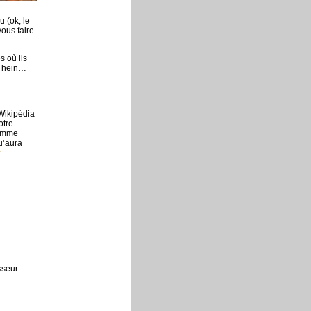
 (ok, le
ous faire
s où ils
, hein…
Wikipédia
otre
comme
u’aura
r
.
sseur