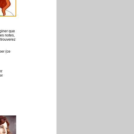
aginer que
des notes,
 trouverez
per (ce
et
ux