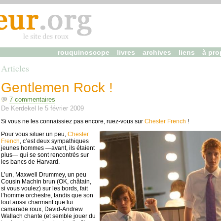
rouquinoscope
livres
archives
liens
à pro
Articles
Gentlemen Rock !
7 commentaires
De
Kerdekel
le
5 février 2009
Si vous ne les connaissiez pas encore, ruez-vous sur
Chester French
!
Pour vous situer un peu,
Chester
French
, c’est deux sympathiques
jeunes hommes —avant, ils étaient
plus— qui se sont rencontrés sur
les bancs de Harvard.
L’un, Maxwell Drummey, un peu
Cousin Machin brun (
OK
, châtain,
si vous voulez) sur les bords, fait
l’homme orchestre, tandis que son
tout aussi charmant que lui
camarade roux, David-Andrew
Wallach chante (et semble jouer du