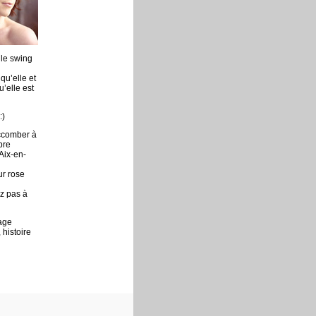
 le swing
qu’elle et
’elle est
:)
ccomber à
bre
Aix-en-
ur rose
ez pas à
page
 histoire