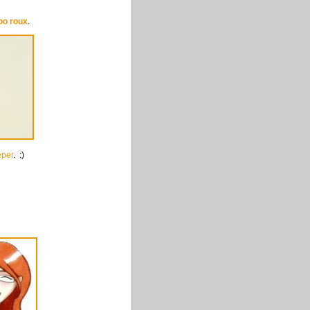
oo roux
.
eper
. :)