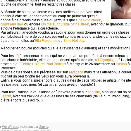
dit, chansons « antiques » remises au goût du jour, avec une belle
touche de modernité, tout en restant très classe.
A l’écoute de sa merveilleuse voix, nos oreilles ne peuvent ainsi
passer à côté de l’enchantement du coup de plumeau qu’elle
donne à de grands classiques du jazz, tels que
Cheek to cheek
,
Night and day
, ou encore
On the sunny side of the street
, avec tout le glamour, tout
et toute l’élégance qui la caractérise.
Par ailleurs, l’anecdote voudra, à savoir et pour vous donner un ordre des choses, 
son fabuleux timbre de voix soit souvent comparés à de grandes dames du jazz -qu
également!- telles qu’
Ella Fitzgerald
ou
Billie Holiday
.
A écouter en boucle (boucles qu’elle a ravissantes d’ailleurs) et sans modération ! 
Pour les déjà-amoureux et ceux qui ne voient aucun problème à encore mieux su
son charme indéniable, elle sera en concert après-demain,
à l’Olympia
, le 21 octo
prochain au
Centre Culturel Paul Bailliart
à Massy, et le 26 novembre au
Pasino
à 
Provence.
Plus de dates sont aussi précisées sur son
Myspace
mais faites attention, la coule
fluo fait un peu fondre les yeux (on vous aura prévenu !).
Enfin, si vous connaissez encore d’autres dates de cette fabuleuse artiste, n’hésit
les partager avec nous (et Lastfm, si vous avez un compte) !
Pour finir, Rousseur vous laisse goûter votre plaisir sur
son site
, ainsi que sur sa 
Lastfm
, avec full track de quelques unes de ses chansons (de l’album Introducing),
d’être encore plus accro. ;)
ar
WordPress
, maintenu par
Sunny
.
Creative Commons
, des droits réservés.