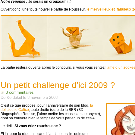
Notre réponse :
Je serais un
orouxgami
. :)
Ouvert donc, une toute nouvelle partie de Rousseur,
le merveilleux et fabuleux z
La partie restera ouverte après le concours, si vous vous sentez
l’âme d’un zooke
Un petit challenge d’ici 2009 ?
3 commentaires
De
Kerdekel
le
8 novembre 2008
C’est ce que propose, pour l’anniversaire de son blog,
la
délicieuse Calice
, toute droite issue de la
BBR
(
BD
Blogosphère Rousse, j’aime mettre les choses en acronyme),
dont on trouvera bien le temps de vous parler un de ces 4…
Le défi :
Si vous étiez roux/rousse ?
Et là, pour la réponse, carte blanche, dessin, peinture,