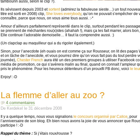
tambourin aussi, selon le clip ?).
Ils sévissent depuis 2003 et
sortent
(admirez la fabuleuse sieste…) un tout nouveau
titre est sorti en 2008) clip,
She loves everybody
, qu’on ne pouvait s’empêcher de v
connaître, parce que nous, on vous aime tous aussi. :-*
Amour d’ailleurs parfaitement représenté dans le clip, surtout pendant les passage
se prennent de méchantes rou(x)stes (ahahah !), mais ça les fait marrer, alors bon
Elle continue l’adorable demoiselle… Il faut la comprendre aussi. :)
(Un clapclap au maquilleur qui a du rigoler également.)
Sinon, pour l’anecdote (eh ouais on est comme ça sur Rousseur, on lit des pages 
et on lâche de l’anecdote, et vous pourrez dire qu’on vous fait pas du tout perdre v
journée),
Chester French
aura été un des premiers groupes à utiliser Facebook 
média de promotion, ce qui s’avèrera malin au final, quand on connait l’ampleur q
pris le phénomène. Pour les heureux détenteurs d’un prouxfil FB donc, voici
le leu
Enjoy! :-D
La flemme d’aller au zoo ?
4 commentaires
De
Kerdekel
le
31 décembre 2008
Il y a quelque temps, nous vous signalions
le concours organisé par Calice
, pour
l’anniversaire de son blog. Eh bien nous avons la joie de vous annoncer que Rou
participe ! :-D
Rappel du thème :
Si j’étais roux/rousse ?