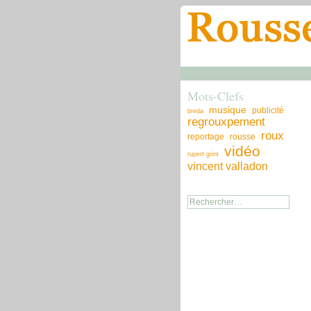
Mots-Clefs
musique
publicité
breda
regrouxpement
roux
reportage
rousse
vidéo
rupert grint
vincent valladon