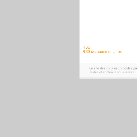
RSS
RSS des commentaires
Le site des roux est propulsé p
Textes et contenus sous licence