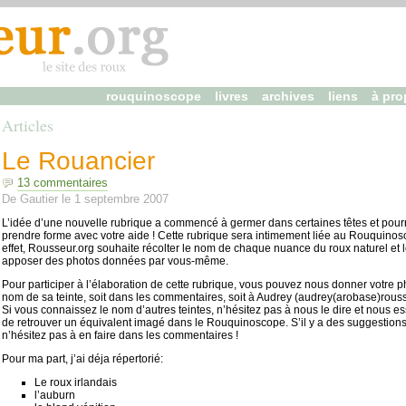
rouquinoscope
livres
archives
liens
à pro
Articles
Le Rouancier
13 commentaires
De
Gautier
le
1 septembre 2007
L’idée d’une nouvelle rubrique a commencé à germer dans certaines têtes et pourr
prendre forme avec votre aide ! Cette rubrique sera intimement liée au Rouquinos
effet, Rousseur.org souhaite récolter le nom de chaque nuance du roux naturel et 
apposer des photos données par vous-même.
Pour participer à l’élaboration de cette rubrique, vous pouvez nous donner votre ph
nom de sa teinte, soit dans les commentaires, soit à Audrey (audrey(arobase)rouss
Si vous connaissez le nom d’autres teintes, n’hésitez pas à nous le dire et nous e
de retrouver un équivalent imagé dans le Rouquinoscope. S’il y a des suggestions
n’hésitez pas à en faire dans les commentaires !
Pour ma part, j’ai déja répertorié:
Le roux irlandais
l’auburn