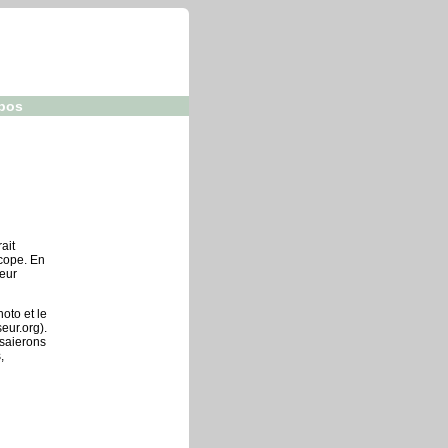
pos
ait
cope. En
leur
oto et le
eur.org).
ssaierons
,