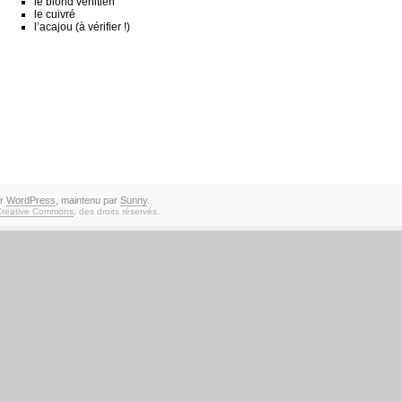
le blond vénitien
le cuivré
l’acajou (à vérifier !)
ar
WordPress
, maintenu par
Sunny
.
Creative Commons
, des droits réservés.