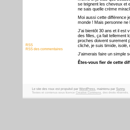
se teignent les cheveux et e
ne sais quelle crème miracl
Moi aussi cette différence je
monde ! Mais personne ne l
J’ai bientôt 30 ans et il es
des filles, ça fait tellemen
proches doivent surement p
cliché, je suis timide, isolé
RSS
RSS des commentaires
J’aimerais faire un simple s
Êtes-vous fier de cette di
Le site des roux est propulsé par
WordPress
, maintenu par
Sunny
.
Textes et contenus sous licence
Creative Commons
, des droits réservés.