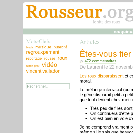
rouquino
Mots-Clefs
Articles
musique
publicité
breda
regrouxpement
Êtes-vous fier
roux
reportage
rousse
472 commentaires
vidéo
De
Laurent
le
22 novemb
rupert grint
vincent valladon
Les roux disparaissent
et c
moral.
Le mélange interracial (ou me
le gêne disparait petit a pet
que tout devient chez moi un
Très peu de filles sont
On continuera d’être p
On est bien en voie d
Je ne comprend vraiment pas,
même si je sais que beaucou